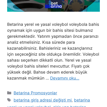
Betarina yerel ve yasal voleybol voleybola bahis
oynamak için uygun bir bahis sitesi bulmanız
gerekmektedir. Yatırım yapmadan önce paranızı
analiz etmelisiniz. Kısa sürede para
kazanabilirsiniz. Bahisleriniz ve kazançlarınız
için seçeceğiniz site oldukça önemlidir. Voleybol
sahası seçerken dikkatli olun. Yerel ve yasal
voleybol bahis siteleri mevcuttur. Fiyatı çok
yüksek değil. Bahse devam ederek büyük
kazanmak mümkün …
Devamını oku…
Kategoriler
Betarina Promosyonlar
Etiketler
betarina giriş adresi değişti mi
,
betarina