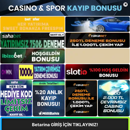
×
Betarina GİRİŞ İÇİN TIKLAYINIZ!