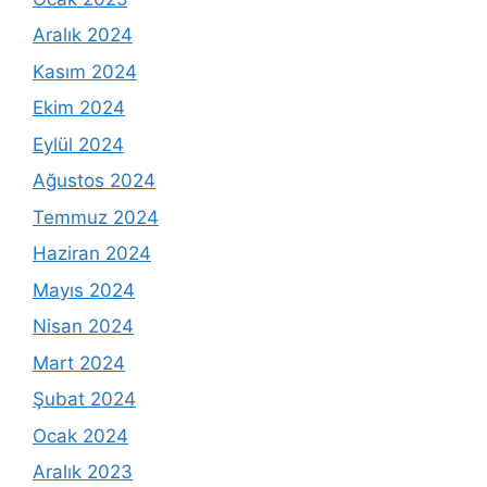
Aralık 2024
Kasım 2024
Ekim 2024
Eylül 2024
Ağustos 2024
Temmuz 2024
Haziran 2024
Mayıs 2024
Nisan 2024
Mart 2024
Şubat 2024
Ocak 2024
Aralık 2023