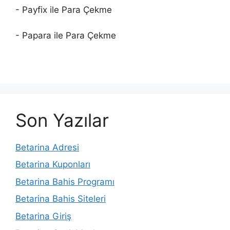
- Payfix ile Para Çekme
- Papara ile Para Çekme
Son Yazılar
Betarina Adresi
Betarina Kuponları
Betarina Bahis Programı
Betarina Bahis Siteleri
Betarina Giriş