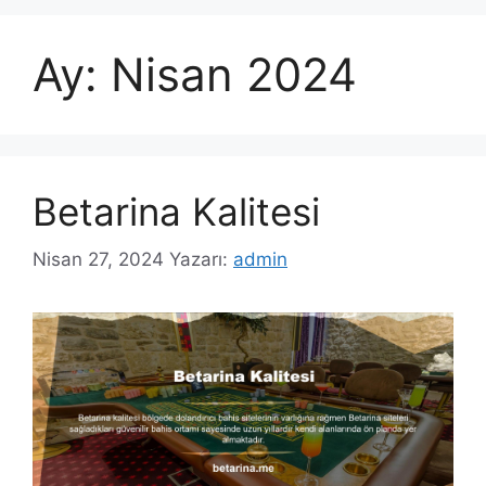
Ay:
Nisan 2024
Betarina Kalitesi
Nisan 27, 2024
Yazarı:
admin