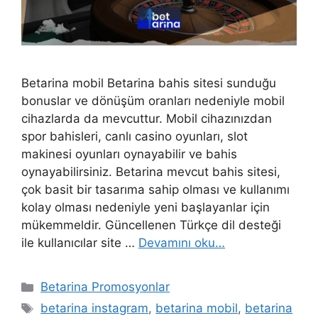
Betarina mobil Betarina bahis sitesi sunduğu
bonuslar ve dönüşüm oranları nedeniyle mobil
cihazlarda da mevcuttur. Mobil cihazınızdan
spor bahisleri, canlı casino oyunları, slot
makinesi oyunları oynayabilir ve bahis
oynayabilirsiniz. Betarina mevcut bahis sitesi,
çok basit bir tasarıma sahip olması ve kullanımı
kolay olması nedeniyle yeni başlayanlar için
mükemmeldir. Güncellenen Türkçe dil desteği
ile kullanıcılar site …
Devamını oku…
Kategoriler
Betarina Promosyonlar
Etiketler
betarina instagram
,
betarina mobil
,
betarina