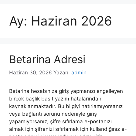
Ay:
Haziran 2026
Betarina Adresi
Haziran 30, 2026
Yazarı:
admin
Betarina hesabınıza giriş yapmanızı engelleyen
birçok başlık basit yazım hatalarından
kaynaklanmaktadır. Bu bilgiyi hatırlamıyorsanız
veya bağlantı sorunu nedeniyle giriş
yapamıyorsanız, şifre sıfırlama e-postanızı
almak için şifrenizi sıfırlamak için kullandığınız e-