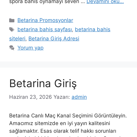
spora bahis oynamayı seven …
Devamını oku…
Kategoriler
Betarina Promosyonlar
Etiketler
betarina bahis sayfası
,
betarina bahis
siteleri
,
Betarina Giriş Adresi
Yorum yap
Betarina Giriş
Haziran 23, 2026
Yazarı:
admin
Betarina Canlı Maç Kanal Seçimini Görüntüleyin.
Amacımız sitemizde en iyi yayın kalitesini
sağlamaktır. Esas olarak telif hakkı sorunları