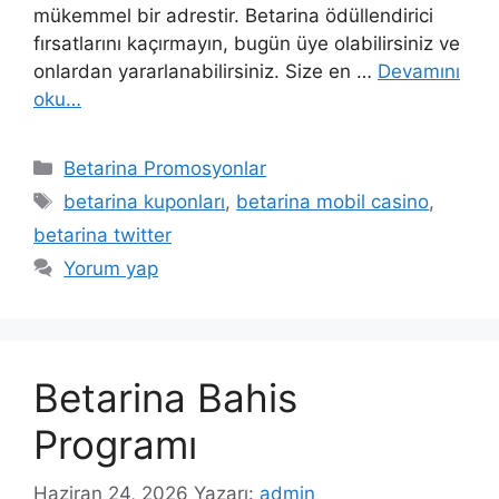
mükemmel bir adrestir. Betarina ödüllendirici
fırsatlarını kaçırmayın, bugün üye olabilirsiniz ve
onlardan yararlanabilirsiniz. Size en …
Devamını
oku…
Kategoriler
Betarina Promosyonlar
Etiketler
betarina kuponları
,
betarina mobil casino
,
betarina twitter
Yorum yap
Betarina Bahis
Programı
Haziran 24, 2026
Yazarı:
admin