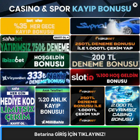
×
Betarina GİRİŞ İÇİN TIKLAYINIZ!