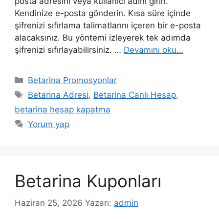
posta adresini veya kullanıcı adını girin.
Kendinize e-posta gönderin. Kısa süre içinde
şifrenizi sıfırlama talimatlarını içeren bir e-posta
alacaksınız. Bu yöntemi izleyerek tek adımda
şifrenizi sıfırlayabilirsiniz. …
Devamını oku…
Kategoriler
Betarina Promosyonlar
Etiketler
Betarina Adresi
,
Betarina Canlı Hesap
,
betarina hesap kapatma
Yorum yap
Betarina Kuponları
Haziran 25, 2026
Yazarı:
admin