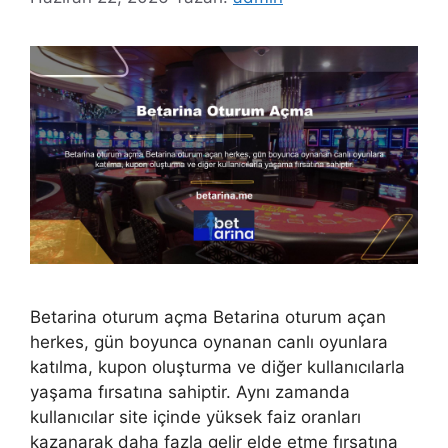
Betarina oturum açma Betarina oturum açan
herkes, gün boyunca oynanan canlı oyunlara
katılma, kupon oluşturma ve diğer kullanıcılarla
yaşama fırsatına sahiptir. Aynı zamanda
kullanıcılar site içinde yüksek faiz oranları
kazanarak daha fazla gelir elde etme fırsatına