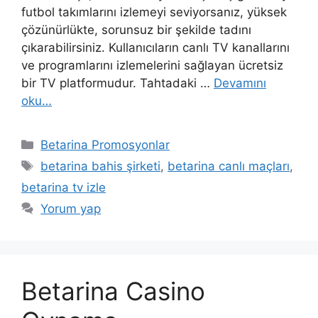
futbol takımlarını izlemeyi seviyorsanız, yüksek
çözünürlükte, sorunsuz bir şekilde tadını
çıkarabilirsiniz. Kullanıcıların canlı TV kanallarını
ve programlarını izlemelerini sağlayan ücretsiz
bir TV platformudur. Tahtadaki …
Devamını
oku…
Kategoriler
Betarina Promosyonlar
Etiketler
betarina bahis şirketi
,
betarina canlı maçları
,
betarina tv izle
Yorum yap
Betarina Casino