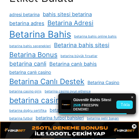
bahis sitesi betarina
adresi betarina
Betarina Adresi
betarina adres
Betarina Bahis
betarina bahis online bahis
Betarina bahis sitesi
betarina bahis seçenekleri
Betarina Bonus
betarina büyük fırsatlar
betarina canli
Betarina canlı bahis
betarina canlı casino
Betarina Canlı Destek
Betarina Casino
betarina casino giriş
betarina casino oyun eğlence
betarina casino sitesi
betarina com
betarina erişim
betarina doğru sertifika
betarina faiz oranı yüksek mi
betarina futbol bahisleri
betarina futbol
betarina gelir başarı
betarina girisi
×
betarina giris twitter
Betarina Giriş Adresi
betarina giris yap