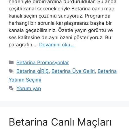
nedeniyle birbiri ardına durduruldular. Şu anda
çeşitli kanal seçenekleriyle Betarina canlı maç
kanalı seçim çözümü sunuyoruz. Programda
herhangi bir sorunla karşılaşırsanız başka bir
kanala geçebilirsiniz. Özetle yayın görüntü ve
ses kalitesine de aynı özeni gösteriyoruz. Bu
paragrafın …
Devamını oku…
Kategoriler
Betarina Promosyonlar
Etiketler
Betarina gİRİŞ
,
Betarina Üye Geliri
,
Betarina
Yatırım Seçimi
Yorum yap
Betarina Canlı Maçları