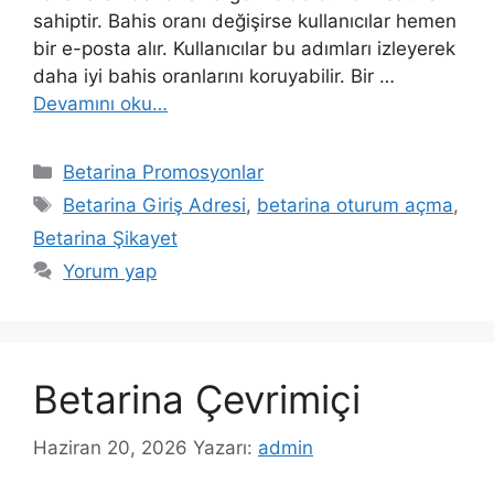
sahiptir. Bahis oranı değişirse kullanıcılar hemen
bir e-posta alır. Kullanıcılar bu adımları izleyerek
daha iyi bahis oranlarını koruyabilir. Bir …
Devamını oku…
Kategoriler
Betarina Promosyonlar
Etiketler
Betarina Giriş Adresi
,
betarina oturum açma
,
Betarina Şikayet
Yorum yap
Betarina Çevrimiçi
Haziran 20, 2026
Yazarı:
admin