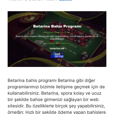
Betarina bahis programı Betarina gibi diğer
programlarımızı bizimle iletişime geçmek için de
kullanabilirsiniz. Betarina, spora kolay ve ucuz
bir şekilde bahse girmenizi sağlayan bir web
sitesidir. Bu özelliklerle birçok şey yapabilirsiniz,
örneğin: Hızlı bir şekilde ödeme yapan bahislere