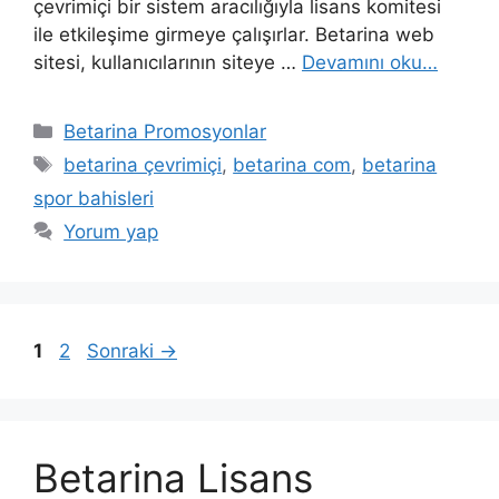
çevrimiçi bir sistem aracılığıyla lisans komitesi
ile etkileşime girmeye çalışırlar. Betarina web
sitesi, kullanıcılarının siteye …
Devamını oku…
Kategoriler
Betarina Promosyonlar
Etiketler
betarina çevrimiçi
,
betarina com
,
betarina
spor bahisleri
Yorum yap
Sayfa
Sayfa
1
2
Sonraki
→
Betarina Lisans