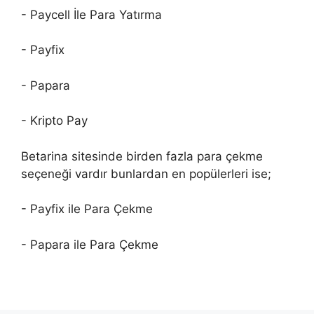
- Paycell İle Para Yatırma
- Payfix
- Papara
- Kripto Pay
Betarina sitesinde birden fazla para çekme
seçeneği vardır bunlardan en popülerleri ise;
- Payfix ile Para Çekme
- Papara ile Para Çekme