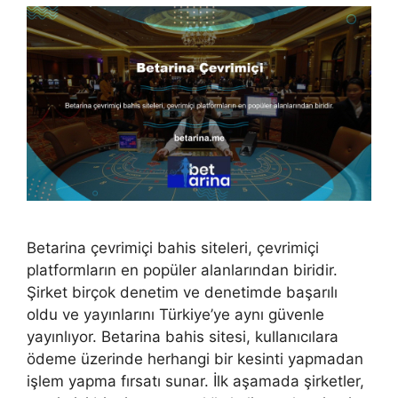
Betarina çevrimiçi bahis siteleri, çevrimiçi
platformların en popüler alanlarından biridir.
Şirket birçok denetim ve denetimde başarılı
oldu ve yayınlarını Türkiye’ye aynı güvenle
yayınlıyor. Betarina bahis sitesi, kullanıcılara
ödeme üzerinde herhangi bir kesinti yapmadan
işlem yapma fırsatı sunar. İlk aşamada şirketler,