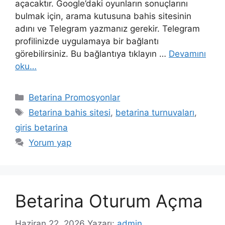
açacaktır. Google’daki oyunların sonuçlarını
bulmak için, arama kutusuna bahis sitesinin
adını ve Telegram yazmanız gerekir. Telegram
profilinizde uygulamaya bir bağlantı
görebilirsiniz. Bu bağlantıya tıklayın …
Devamını
oku…
Kategoriler
Betarina Promosyonlar
Etiketler
Betarina bahis sitesi
,
betarina turnuvaları
,
giris betarina
Yorum yap
Betarina Oturum Açma
Haziran 22, 2026
Yazarı:
admin