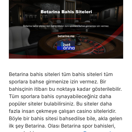
Betarina bahis siteleri tüm bahis siteleri tüm
sporlara bahse girmenize izin vermez. Bir
bahisçinin itibarı bu noktaya kadar gösterilebilir.
Tüm sporlara bahis oynayabileceğiniz daha
popüler siteler bulabilirsiniz. Bu siteler daha
fazla insan çekmeye çalışan casino siteleridir.
Böyle bir bahis sitesi bahsedilse bile, akla gelen
ilk şey Betarina. Olası Betarina spor bahisleri,