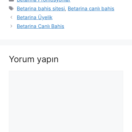
Etiketler
Betarina bahis sitesi
,
Betarina canlı bahis
Betarina Üyelik
Betarina Canlı Bahis
Yorum yapın
Yorum