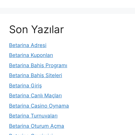
Son Yazılar
Betarina Adresi
Betarina Kuponları
Betarina Bahis Programı
Betarina Bahis Siteleri
Betarina Giriş
Betarina Canlı Maçları
Betarina Casino Oynama
Betarina Turnuvaları
Betarina Oturum Açma