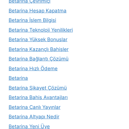
Betarina Çevrimiçi
Betarina Hesap Kapatma
Betarina İşlem Bilgisi
Betarina Teknoloji Yenilikleri
Betarina Yüksek Bonuslar
Betarina Kazançlı Bahisler
Betarina Bağlantı Çözümü
Betarina Hızlı Ödeme
Betarina
Betarina Şikayet Çözümü
Betarina Bahis Avantajları
Betarina Canlı Yayınlar
Betarina Altyapı Nedir
Betarina Yeni Üye