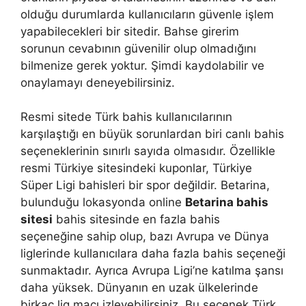
olduğu durumlarda kullanıcıların güvenle işlem
yapabilecekleri bir sitedir. Bahse girerim
sorunun cevabının güvenilir olup olmadığını
bilmenize gerek yoktur. Şimdi kaydolabilir ve
onaylamayı deneyebilirsiniz.
Resmi sitede Türk bahis kullanıcılarının
karşılaştığı en büyük sorunlardan biri canlı bahis
seçeneklerinin sınırlı sayıda olmasıdır. Özellikle
resmi Türkiye sitesindeki kuponlar, Türkiye
Süper Ligi bahisleri bir spor değildir. Betarina,
bulunduğu lokasyonda online
Betarina bahis
sitesi
bahis sitesinde en fazla bahis
seçeneğine sahip olup, bazı Avrupa ve Dünya
liglerinde kullanıcılara daha fazla bahis seçeneği
sunmaktadır. Ayrıca Avrupa Ligi’ne katılma şansı
daha yüksek. Dünyanın en uzak ülkelerinde
birkaç lig maçı izleyebilirsiniz. Bu seçenek Türk