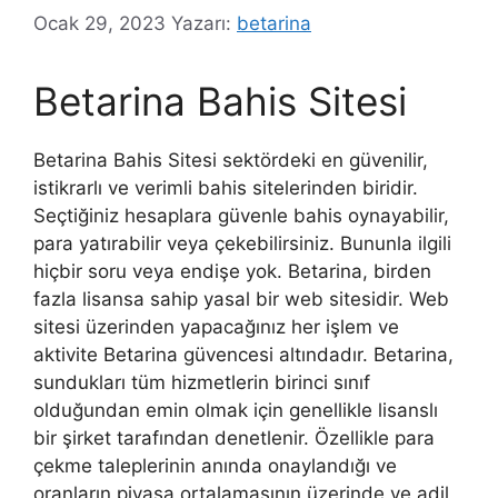
Ocak 29, 2023
Yazarı:
betarina
Betarina Bahis Sitesi
Betarina Bahis Sitesi sektördeki en güvenilir,
istikrarlı ve verimli bahis sitelerinden biridir.
Seçtiğiniz hesaplara güvenle bahis oynayabilir,
para yatırabilir veya çekebilirsiniz. Bununla ilgili
hiçbir soru veya endişe yok. Betarina, birden
fazla lisansa sahip yasal bir web sitesidir. Web
sitesi üzerinden yapacağınız her işlem ve
aktivite Betarina güvencesi altındadır. Betarina,
sundukları tüm hizmetlerin birinci sınıf
olduğundan emin olmak için genellikle lisanslı
bir şirket tarafından denetlenir. Özellikle para
çekme taleplerinin anında onaylandığı ve
oranların piyasa ortalamasının üzerinde ve adil