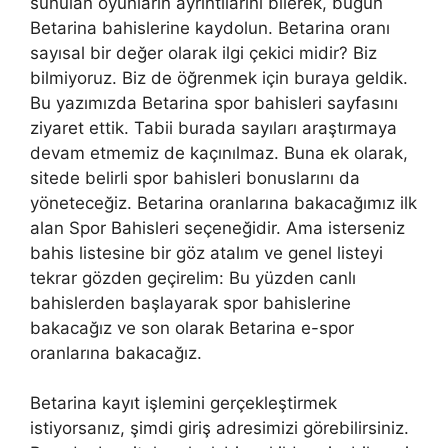
sunulan oyunların ayrıntılarını bilerek, bugün
Betarina bahislerine kaydolun. Betarina oranı
sayısal bir değer olarak ilgi çekici midir? Biz
bilmiyoruz. Biz de öğrenmek için buraya geldik.
Bu yazımızda Betarina spor bahisleri sayfasını
ziyaret ettik. Tabii burada sayıları araştırmaya
devam etmemiz de kaçınılmaz. Buna ek olarak,
sitede belirli spor bahisleri bonuslarını da
yöneteceğiz. Betarina oranlarına bakacağımız ilk
alan Spor Bahisleri seçeneğidir. Ama isterseniz
bahis listesine bir göz atalım ve genel listeyi
tekrar gözden geçirelim: Bu yüzden canlı
bahislerden başlayarak spor bahislerine
bakacağız ve son olarak Betarina e-spor
oranlarına bakacağız.
Betarina kayıt işlemini gerçekleştirmek
istiyorsanız, şimdi giriş adresimizi görebilirsiniz.