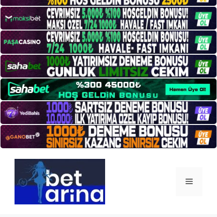
İçeriğe
atla
Menü