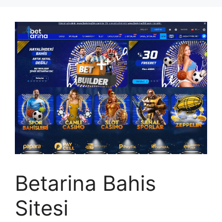
Betarina Bahis
Sitesi