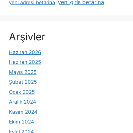
yeni giris betarina
yeni adresi betarina
Arşivler
Haziran 2026
Haziran 2025
Mayıs 2025
Şubat 2025
Ocak 2025
Aralık 2024
Kasım 2024
Ekim 2024
Eylül 2024