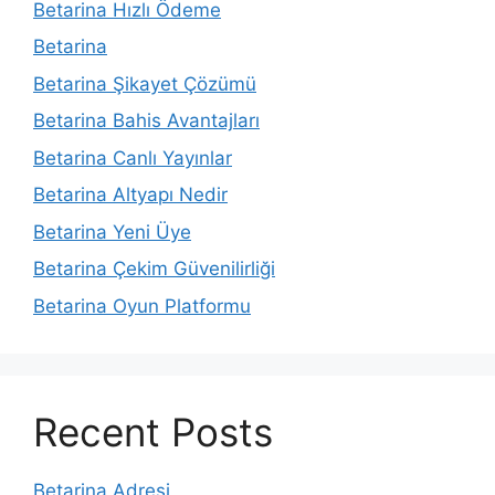
Betarina Hızlı Ödeme
Betarina
Betarina Şikayet Çözümü
Betarina Bahis Avantajları
Betarina Canlı Yayınlar
Betarina Altyapı Nedir
Betarina Yeni Üye
Betarina Çekim Güvenilirliği
Betarina Oyun Platformu
Recent Posts
Betarina Adresi