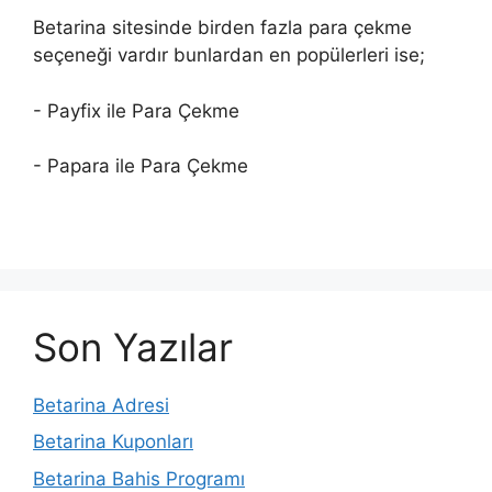
Betarina sitesinde birden fazla para çekme
seçeneği vardır bunlardan en popülerleri ise;
- Payfix ile Para Çekme
- Papara ile Para Çekme
Son Yazılar
Betarina Adresi
Betarina Kuponları
Betarina Bahis Programı