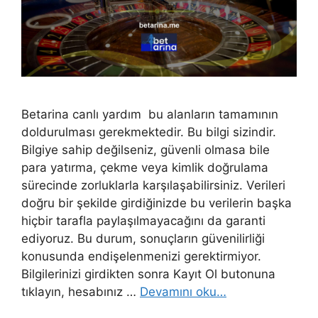
Betarina canlı yardım bu alanların tamamının
doldurulması gerekmektedir. Bu bilgi sizindir.
Bilgiye sahip değilseniz, güvenli olmasa bile
para yatırma, çekme veya kimlik doğrulama
sürecinde zorluklarla karşılaşabilirsiniz. Verileri
doğru bir şekilde girdiğinizde bu verilerin başka
hiçbir tarafla paylaşılmayacağını da garanti
ediyoruz. Bu durum, sonuçların güvenilirliği
konusunda endişelenmenizi gerektirmiyor.
Bilgilerinizi girdikten sonra Kayıt Ol butonuna
tıklayın, hesabınız …
Devamını oku…