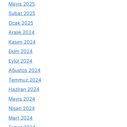
Mayıs 2025
Şubat 2025
Ocak 2025
Aralık 2024
Kasım 2024
Ekim 2024
Eylül 2024
Ağustos 2024
Temmuz 2024
Haziran 2024
Mayıs 2024
Nisan 2024
Mart 2024