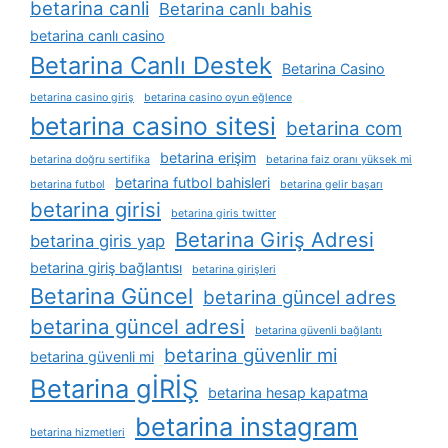
betarina canli
Betarina canlı bahis
betarina canlı casino
Betarina Canlı Destek
Betarina Casino
betarina casino giriş
betarina casino oyun eğlence
betarina casino sitesi
betarina com
betarina erişim
betarina doğru sertifika
betarina faiz oranı yüksek mi
betarina futbol bahisleri
betarina futbol
betarina gelir başarı
betarina girisi
betarina giris twitter
Betarina Giriş Adresi
betarina giris yap
betarina giriş bağlantısı
betarina girişleri
Betarina Güncel
betarina güncel adres
betarina güncel adresi
betarina güvenli bağlantı
betarina güvenlir mi
betarina güvenli mi
Betarina gİRİŞ
betarina hesap kapatma
betarina instagram
betarina hizmetleri