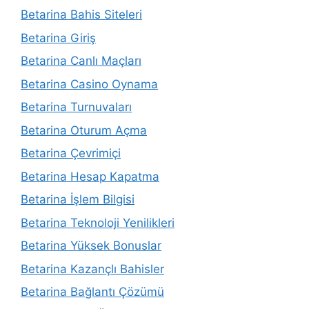
Betarina Bahis Siteleri
Betarina Giriş
Betarina Canlı Maçları
Betarina Casino Oynama
Betarina Turnuvaları
Betarina Oturum Açma
Betarina Çevrimiçi
Betarina Hesap Kapatma
Betarina İşlem Bilgisi
Betarina Teknoloji Yenilikleri
Betarina Yüksek Bonuslar
Betarina Kazançlı Bahisler
Betarina Bağlantı Çözümü