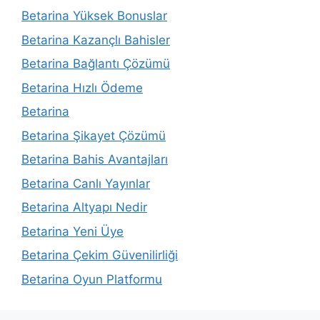
Betarina Yüksek Bonuslar
Betarina Kazançlı Bahisler
Betarina Bağlantı Çözümü
Betarina Hızlı Ödeme
Betarina
Betarina Şikayet Çözümü
Betarina Bahis Avantajları
Betarina Canlı Yayınlar
Betarina Altyapı Nedir
Betarina Yeni Üye
Betarina Çekim Güvenilirliği
Betarina Oyun Platformu