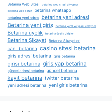
Betarina Web Sitesi
betarina web sitesi altyapısı
betarina whatsapp
betarina web sorun
betarina yeni adresi
betarina yeni adres
Betarina yeni giriş
betarina yerel ve yasal voleybol
Betarina üyelik
betarina üyelik girişleri
Betarina Şikayet
Betarina Şikayetleri
casino sitesi betarina
canli betarina
giris adresi betarina
giris betarina
giris yap betarina
girisi betarina
güncel betarina
güncel adresi betarina
kayit betarina
twitter betarina
yeni giris betarina
yeni adresi betarina