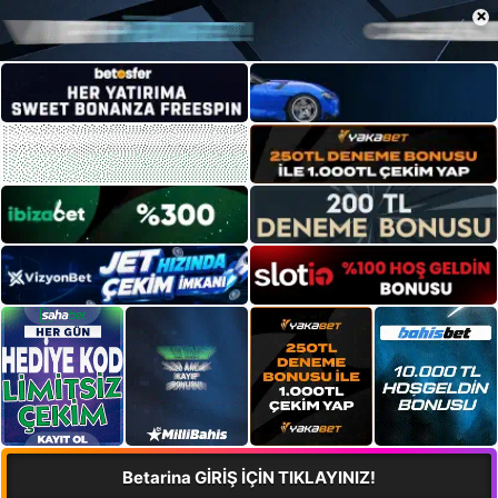
×
Betarina GİRİŞ İÇİN TIKLAYINIZ!