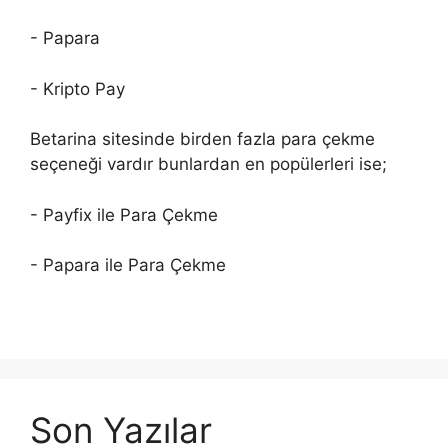
- Papara
- Kripto Pay
Betarina sitesinde birden fazla para çekme
seçeneği vardır bunlardan en popülerleri ise;
- Payfix ile Para Çekme
- Papara ile Para Çekme
Son Yazılar