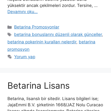
yüksektir ancak çekilmeleri zordur. Tersine, …
Devamını oku…
Kategoriler
Betarina Promosyonlar
Etiketler
betarina bonuslarını düzenli olarak günceller
,
betarina pokerinin kuralları nelerdir
,
betarina
promosyon
Yorum yap
Betarina Lisans
Betarina, lisanslı bir sitedir. Lisans bilgileri ise;
JajaEmmi B.V. şirketinin 1668/JAZ Nolu Curacao