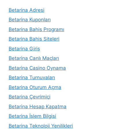
Betarina Adresi
Betarina Kuponları
Betarina Bahis Programı
Betarina Bahis Siteleri
Betarina Giriş
Betarina Canlı Maçları
Betarina Casino Oynama
Betarina Turnuvaları
Betarina Oturum Açma
Betarina Çevrimiçi
Betarina Hesap Kapatma
Betarina İşlem Bilgisi
Betarina Teknoloji Yenilikleri