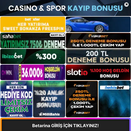
×
Betarina GİRİŞ İÇİN TIKLAYINIZ!