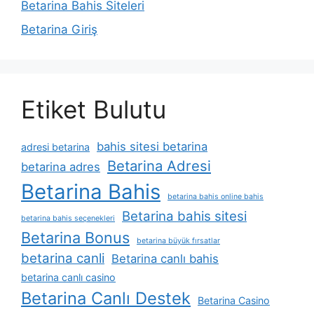
Betarina Bahis Siteleri
Betarina Giriş
Etiket Bulutu
bahis sitesi betarina
adresi betarina
Betarina Adresi
betarina adres
Betarina Bahis
betarina bahis online bahis
Betarina bahis sitesi
betarina bahis seçenekleri
Betarina Bonus
betarina büyük fırsatlar
betarina canli
Betarina canlı bahis
betarina canlı casino
Betarina Canlı Destek
Betarina Casino