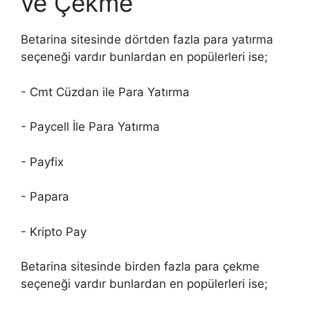
ve Çekme
Betarina sitesinde dörtden fazla para yatırma
seçeneği vardır bunlardan en popülerleri ise;
- Cmt Cüzdan ile Para Yatırma
- Paycell İle Para Yatırma
- Payfix
- Papara
- Kripto Pay
Betarina sitesinde birden fazla para çekme
seçeneği vardır bunlardan en popülerleri ise;