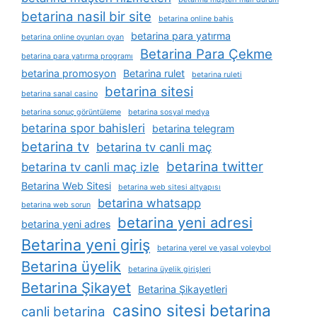
betarina nasil bir site
betarina online bahis
betarina para yatırma
betarina online oyunları oyan
Betarina Para Çekme
betarina para yatırma programı
betarina promosyon
Betarina rulet
betarina ruleti
betarina sitesi
betarina sanal casino
betarina sonuç görüntüleme
betarina sosyal medya
betarina spor bahisleri
betarina telegram
betarina tv
betarina tv canli maç
betarina twitter
betarina tv canli maç izle
Betarina Web Sitesi
betarina web sitesi altyapısı
betarina whatsapp
betarina web sorun
betarina yeni adresi
betarina yeni adres
Betarina yeni giriş
betarina yerel ve yasal voleybol
Betarina üyelik
betarina üyelik girişleri
Betarina Şikayet
Betarina Şikayetleri
casino sitesi betarina
canli betarina