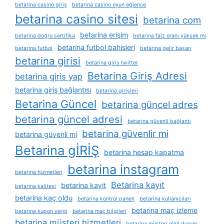
betarina casino giriş
betarina casino oyun eğlence
betarina casino sitesi
betarina com
betarina erişim
betarina doğru sertifika
betarina faiz oranı yüksek mi
betarina futbol bahisleri
betarina futbol
betarina gelir başarı
betarina girisi
betarina giris twitter
Betarina Giriş Adresi
betarina giris yap
betarina giriş bağlantısı
betarina girişleri
Betarina Güncel
betarina güncel adres
betarina güncel adresi
betarina güvenli bağlantı
betarina güvenlir mi
betarina güvenli mi
Betarina gİRİŞ
betarina hesap kapatma
betarina instagram
betarina hizmetleri
Betarina kayıt
betarina kayit
betarina kalitesi
betarina kaç oldu
betarina kontrol paneli
betarina kullanıcıları
betarina maç izleme
betarina kupon vergi
betarina maç bilgileri
betarina müşteri hizmetleri
betarina müşteri mali durum