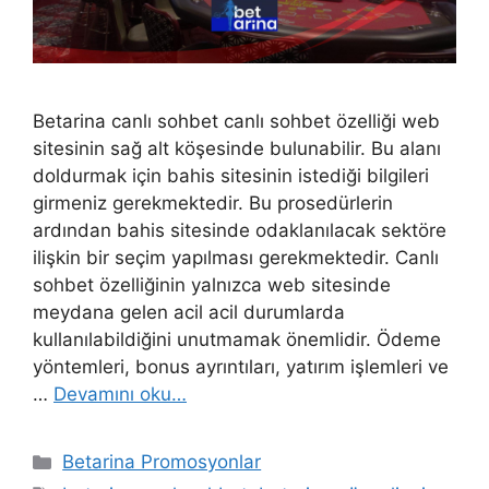
Betarina canlı sohbet canlı sohbet özelliği web
sitesinin sağ alt köşesinde bulunabilir. Bu alanı
doldurmak için bahis sitesinin istediği bilgileri
girmeniz gerekmektedir. Bu prosedürlerin
ardından bahis sitesinde odaklanılacak sektöre
ilişkin bir seçim yapılması gerekmektedir. Canlı
sohbet özelliğinin yalnızca web sitesinde
meydana gelen acil acil durumlarda
kullanılabildiğini unutmamak önemlidir. Ödeme
yöntemleri, bonus ayrıntıları, yatırım işlemleri ve
…
Devamını oku…
Kategoriler
Betarina Promosyonlar