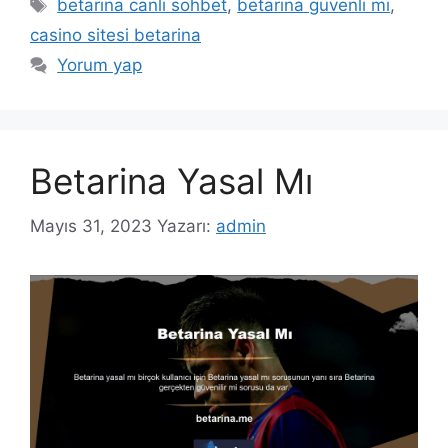
Etiketler
betarina canlı sohbet
,
betarina güvenli mi
,
casino sitesi betarina
Yorum yap
Betarina Yasal Mı
Mayıs 31, 2023
Yazarı:
admin