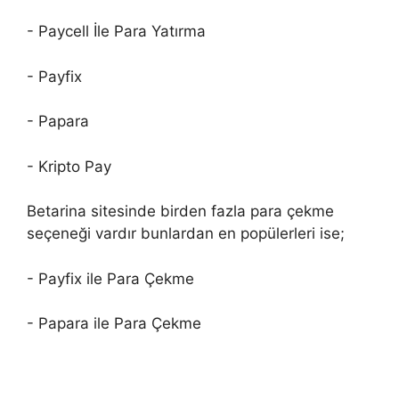
- Paycell İle Para Yatırma
- Payfix
- Papara
- Kripto Pay
Betarina sitesinde birden fazla para çekme
seçeneği vardır bunlardan en popülerleri ise;
- Payfix ile Para Çekme
- Papara ile Para Çekme