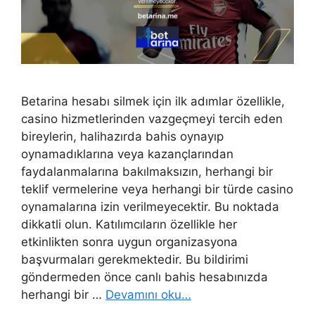
Betarina hesabı silmek için ilk adımlar özellikle,
casino hizmetlerinden vazgeçmeyi tercih eden
bireylerin, halihazırda bahis oynayıp
oynamadıklarına veya kazançlarından
faydalanmalarına bakılmaksızın, herhangi bir
teklif vermelerine veya herhangi bir türde casino
oynamalarına izin verilmeyecektir. Bu noktada
dikkatli olun. Katılımcıların özellikle her
etkinlikten sonra uygun organizasyona
başvurmaları gerekmektedir. Bu bildirimi
göndermeden önce canlı bahis hesabınızda
herhangi bir …
Devamını oku…