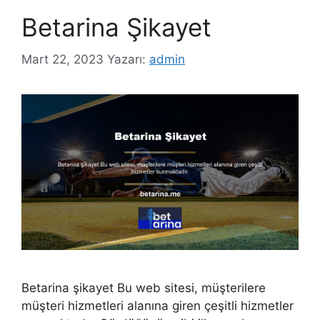
Betarina Şikayet
Mart 22, 2023
Yazarı:
admin
Betarina şikayet Bu web sitesi, müşterilere
müşteri hizmetleri alanına giren çeşitli hizmetler