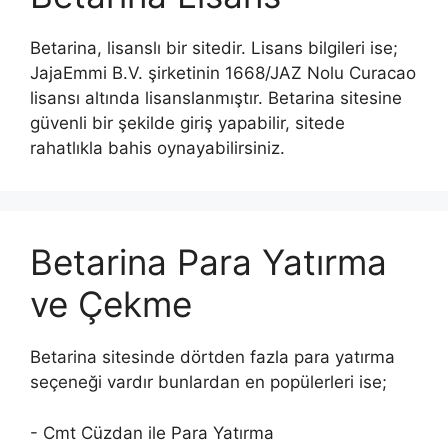
Betarina, lisanslı bir sitedir. Lisans bilgileri ise;
JajaEmmi B.V. şirketinin 1668/JAZ Nolu Curacao
lisansı altında lisanslanmıştır. Betarina sitesine
güvenli bir şekilde giriş yapabilir, sitede
rahatlıkla bahis oynayabilirsiniz.
Betarina Para Yatırma
ve Çekme
Betarina sitesinde dörtden fazla para yatırma
seçeneği vardır bunlardan en popülerleri ise;
- Cmt Cüzdan ile Para Yatırma