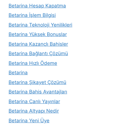
Betarina Hesap Kapatma
Betarina İşlem Bilgisi
Betarina Teknoloji Yenilikleri
Betarina Yüksek Bonuslar
Betarina Kazançlı Bahisler
Betarina Bağlantı Çözümü
Betarina Hızlı Ödeme
Betarina
Betarina Şikayet Çözümü
Betarina Bahis Avantajları
Betarina Canlı Yayınlar
Betarina Altyapı Nedir
Betarina Yeni Üye