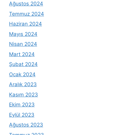
Ağustos 2024
Temmuz 2024
Haziran 2024
Mayıs 2024
Nisan 2024
Mart 2024
Şubat 2024
Ocak 2024
Aralık 2023
Kasım 2023
Ekim 2023
Eylül 2023
Ağustos 2023
Temmuz 2023