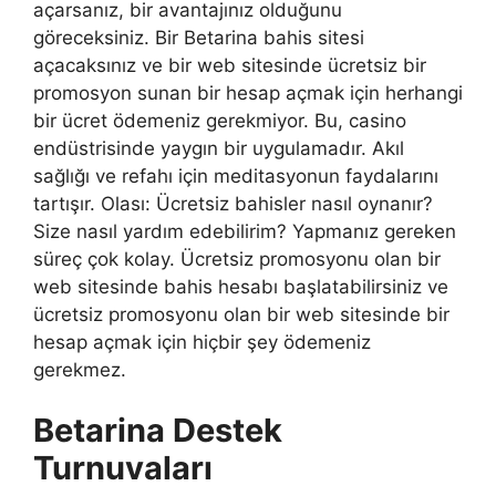
açarsanız, bir avantajınız olduğunu
göreceksiniz. Bir Betarina bahis sitesi
açacaksınız ve bir web sitesinde ücretsiz bir
promosyon sunan bir hesap açmak için herhangi
bir ücret ödemeniz gerekmiyor. Bu, casino
endüstrisinde yaygın bir uygulamadır. Akıl
sağlığı ve refahı için meditasyonun faydalarını
tartışır. Olası: Ücretsiz bahisler nasıl oynanır?
Size nasıl yardım edebilirim? Yapmanız gereken
süreç çok kolay. Ücretsiz promosyonu olan bir
web sitesinde bahis hesabı başlatabilirsiniz ve
ücretsiz promosyonu olan bir web sitesinde bir
hesap açmak için hiçbir şey ödemeniz
gerekmez.
Betarina Destek
Turnuvaları