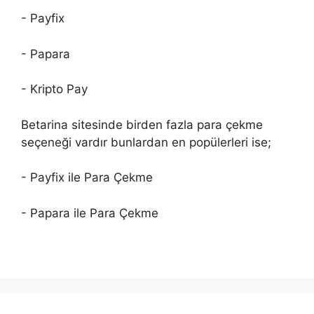
- Payfix
- Papara
- Kripto Pay
Betarina sitesinde birden fazla para çekme
seçeneği vardır bunlardan en popülerleri ise;
- Payfix ile Para Çekme
- Papara ile Para Çekme