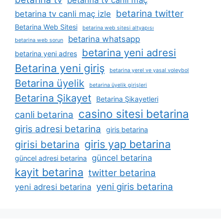
betarina tv canli maç
betarina twitter
betarina tv canli maç izle
Betarina Web Sitesi
betarina web sitesi altyapısı
betarina whatsapp
betarina web sorun
betarina yeni adresi
betarina yeni adres
Betarina yeni giriş
betarina yerel ve yasal voleybol
Betarina üyelik
betarina üyelik girişleri
Betarina Şikayet
Betarina Şikayetleri
casino sitesi betarina
canli betarina
giris adresi betarina
giris betarina
giris yap betarina
girisi betarina
güncel betarina
güncel adresi betarina
kayit betarina
twitter betarina
yeni giris betarina
yeni adresi betarina