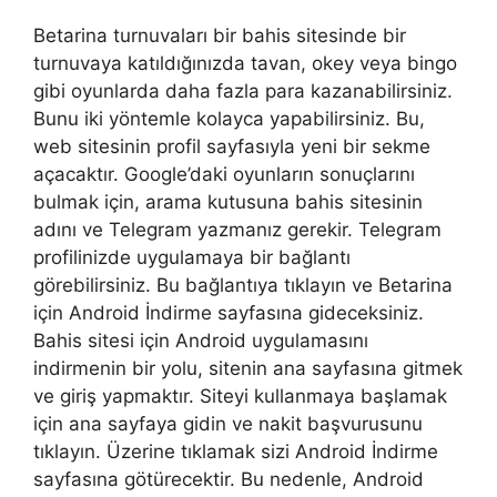
Betarina turnuvaları bir bahis sitesinde bir
turnuvaya katıldığınızda tavan, okey veya bingo
gibi oyunlarda daha fazla para kazanabilirsiniz.
Bunu iki yöntemle kolayca yapabilirsiniz. Bu,
web sitesinin profil sayfasıyla yeni bir sekme
açacaktır. Google’daki oyunların sonuçlarını
bulmak için, arama kutusuna bahis sitesinin
adını ve Telegram yazmanız gerekir. Telegram
profilinizde uygulamaya bir bağlantı
görebilirsiniz. Bu bağlantıya tıklayın ve Betarina
için Android İndirme sayfasına gideceksiniz.
Bahis sitesi için Android uygulamasını
indirmenin bir yolu, sitenin ana sayfasına gitmek
ve giriş yapmaktır. Siteyi kullanmaya başlamak
için ana sayfaya gidin ve nakit başvurusunu
tıklayın. Üzerine tıklamak sizi Android İndirme
sayfasına götürecektir. Bu nedenle, Android