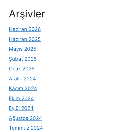
Arşivler
Haziran 2026
Haziran 2025
Mayıs 2025
Şubat 2025
Ocak 2025
Aralık 2024
Kasım 2024
Ekim 2024
Eylül 2024
Ağustos 2024
Temmuz 2024