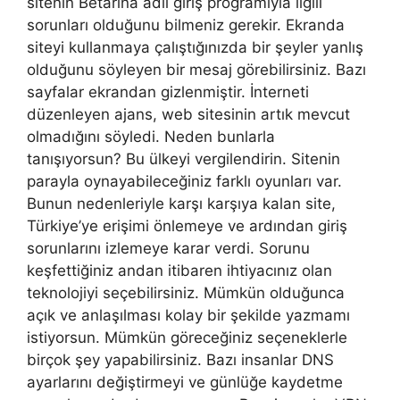
sitenin Betarina adlı giriş programıyla ilgili
sorunları olduğunu bilmeniz gerekir. Ekranda
siteyi kullanmaya çalıştığınızda bir şeyler yanlış
olduğunu söyleyen bir mesaj görebilirsiniz. Bazı
sayfalar ekrandan gizlenmiştir. İnterneti
düzenleyen ajans, web sitesinin artık mevcut
olmadığını söyledi. Neden bunlarla
tanışıyorsun? Bu ülkeyi vergilendirin. Sitenin
parayla oynayabileceğiniz farklı oyunları var.
Bunun nedenleriyle karşı karşıya kalan site,
Türkiye’ye erişimi önlemeye ve ardından giriş
sorunlarını izlemeye karar verdi. Sorunu
keşfettiğiniz andan itibaren ihtiyacınız olan
teknolojiyi seçebilirsiniz. Mümkün olduğunca
açık ve anlaşılması kolay bir şekilde yazmamı
istiyorsun. Mümkün göreceğiniz seçeneklerle
birçok şey yapabilirsiniz. Bazı insanlar DNS
ayarlarını değiştirmeyi ve günlüğe kaydetme