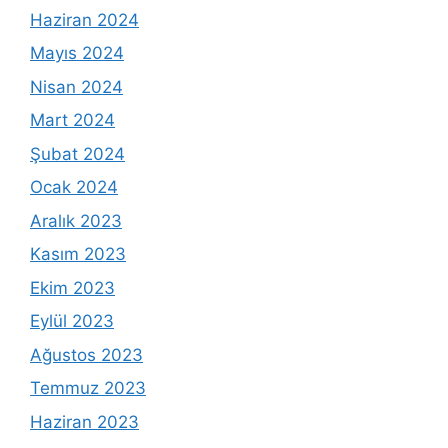
Haziran 2024
Mayıs 2024
Nisan 2024
Mart 2024
Şubat 2024
Ocak 2024
Aralık 2023
Kasım 2023
Ekim 2023
Eylül 2023
Ağustos 2023
Temmuz 2023
Haziran 2023