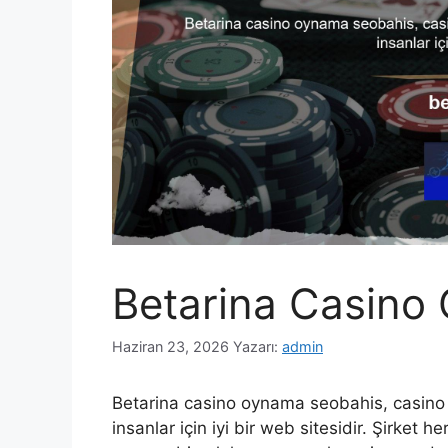
Betarina Casino
Haziran 23, 2026
Yazarı:
admin
Betarina casino oynama seobahis, casino
insanlar için iyi bir web sitesidir. Şirket 