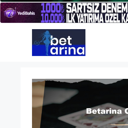
İçeriğe
atla