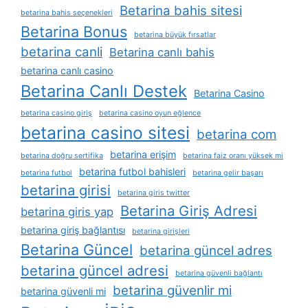
Betarina bahis sitesi
betarina bahis seçenekleri
Betarina Bonus
betarina büyük fırsatlar
betarina canli
Betarina canlı bahis
betarina canlı casino
Betarina Canlı Destek
Betarina Casino
betarina casino giriş
betarina casino oyun eğlence
betarina casino sitesi
betarina com
betarina erişim
betarina doğru sertifika
betarina faiz oranı yüksek mi
betarina futbol bahisleri
betarina futbol
betarina gelir başarı
betarina girisi
betarina giris twitter
Betarina Giriş Adresi
betarina giris yap
betarina giriş bağlantısı
betarina girişleri
Betarina Güncel
betarina güncel adres
betarina güncel adresi
betarina güvenli bağlantı
betarina güvenlir mi
betarina güvenli mi