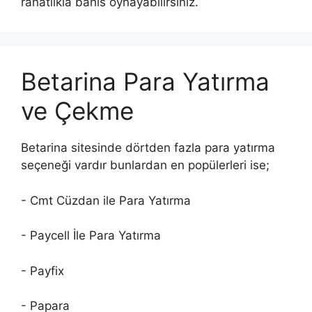
rahatlıkla bahis oynayabilirsiniz.
Betarina Para Yatırma
ve Çekme
Betarina sitesinde dörtden fazla para yatırma
seçeneği vardır bunlardan en popülerleri ise;
- Cmt Cüzdan ile Para Yatırma
- Paycell İle Para Yatırma
- Payfix
- Papara