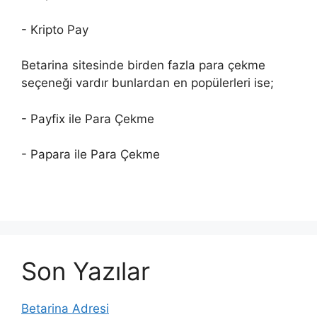
- Kripto Pay
Betarina sitesinde birden fazla para çekme
seçeneği vardır bunlardan en popülerleri ise;
- Payfix ile Para Çekme
- Papara ile Para Çekme
Son Yazılar
Betarina Adresi