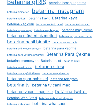
Betarina gİRİŞ
betarina hesap kapatma
betarina instagram
betarina hizmetleri
Betarina kayıt
betarina kayit
betarina kalitesi
betarina kaç oldu
betarina kontrol paneli
betarina kullanıcıları
betarina maç izleme
betarina kupon vergi
betarina maç bilgileri
betarina müşteri hizmetleri
betarina müşteri mali durum
betarina nasil bir site
betarina online bahis
betarina para yatırma
betarina online oyunları oyan
Betarina Para Çekme
betarina para yatırma programı
betarina promosyon
Betarina rulet
betarina ruleti
betarina sitesi
betarina sanal casino
betarina sonuç görüntüleme
betarina sosyal medya
betarina spor bahisleri
betarina telegram
betarina tv
betarina tv canli maç
betarina twitter
betarina tv canli maç izle
Betarina Web Sitesi
betarina web sitesi altyapısı
betarina whatsapp
betarina web sorun