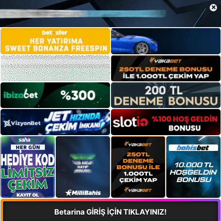
×
Betarina GİRİŞ İÇİN TIKLAYINIZ!