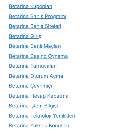
Betarina Kuponları
Betarina Bahis Programı
Betarina Bahis Siteleri
Betarina Giriş
Betarina Canlı Maçları
Betarina Casino Oynama
Betarina Turnuvaları
Betarina Oturum Açma
Betarina Çevrimiçi
Betarina Hesap Kapatma
Betarina İşlem Bilgisi
Betarina Teknoloji Yenilikleri
Betarina Yüksek Bonuslar