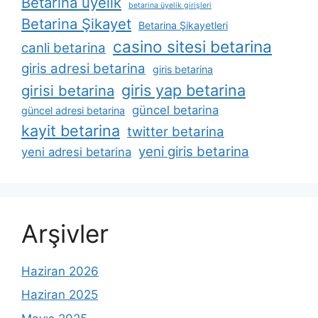
Betarina üyelik
betarina üyelik girişleri
Betarina Şikayet
Betarina Şikayetleri
casino sitesi betarina
canli betarina
giris adresi betarina
giris betarina
giris yap betarina
girisi betarina
güncel betarina
güncel adresi betarina
kayit betarina
twitter betarina
yeni giris betarina
yeni adresi betarina
Arşivler
Haziran 2026
Haziran 2025