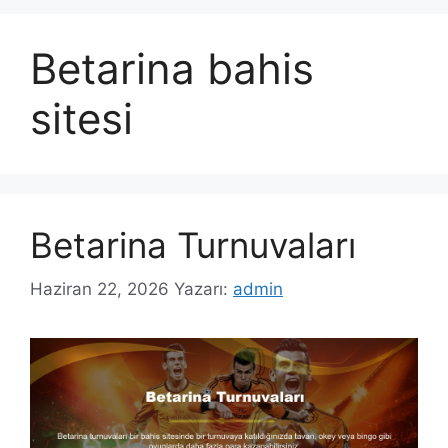
Betarina bahis
sitesi
Betarina Turnuvaları
Haziran 22, 2026
Yazarı:
admin