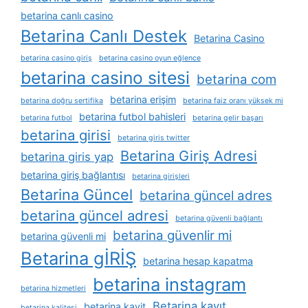
betarina canlı casino
Betarina Canlı Destek
Betarina Casino
betarina casino giriş
betarina casino oyun eğlence
betarina casino sitesi
betarina com
betarina erişim
betarina doğru sertifika
betarina faiz oranı yüksek mi
betarina futbol bahisleri
betarina futbol
betarina gelir başarı
betarina girisi
betarina giris twitter
Betarina Giriş Adresi
betarina giris yap
betarina giriş bağlantısı
betarina girişleri
Betarina Güncel
betarina güncel adres
betarina güncel adresi
betarina güvenli bağlantı
betarina güvenlir mi
betarina güvenli mi
Betarina gİRİŞ
betarina hesap kapatma
betarina instagram
betarina hizmetleri
Betarina kayıt
betarina kayit
betarina kalitesi