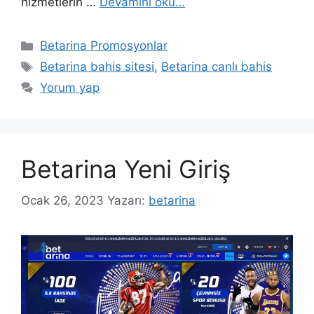
hizmetlerin …
Devamını oku…
Kategoriler
Betarina Promosyonlar
Etiketler
Betarina bahis sitesi
,
Betarina canlı bahis
Yorum yap
Betarina Yeni Giriş
Ocak 26, 2023
Yazarı:
betarina