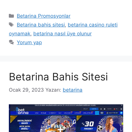
Kategoriler
Betarina Promosyonlar
Etiketler
Betarina bahis sitesi
,
betarina casino ruleti
oynamak
,
betarina nasıl üye olunur
Yorum yap
Betarina Bahis Sitesi
Ocak 29, 2023
Yazarı:
betarina