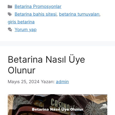
Kategoriler
Betarina Promosyonlar
Etiketler
Betarina bahis sitesi
,
betarina turnuvaları
,
giris betarina
Yorum yap
Betarina Nasıl Üye
Olunur
Mayıs 25, 2024
Yazarı:
admin