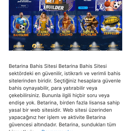
Betarina Bahis Sitesi Betarina Bahis Sitesi
sektördeki en güvenilir, istikrarlı ve verimli bahis
sitelerinden biridir. Seçtiğiniz hesaplara güvenle
bahis oynayabilir, para yatırabilir veya
çekebilirsiniz. Bununla ilgili hiçbir soru veya
endişe yok. Betarina, birden fazla lisansa sahip
yasal bir web sitesidir. Web sitesi üzerinden
yapacağınız her işlem ve aktivite Betarina
güvencesi altındadır. Betarina, sundukları tüm