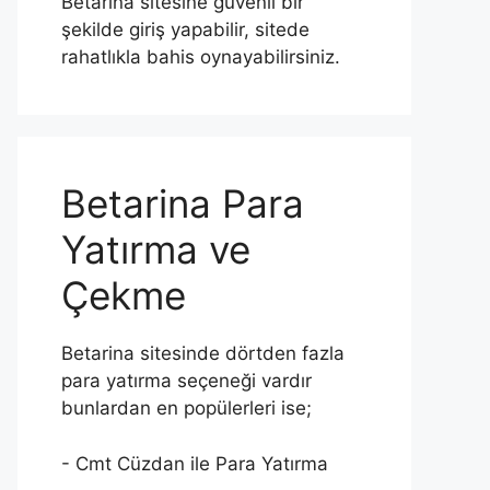
Betarina sitesine güvenli bir
şekilde giriş yapabilir, sitede
rahatlıkla bahis oynayabilirsiniz.
Betarina Para
Yatırma ve
Çekme
Betarina sitesinde dörtden fazla
para yatırma seçeneği vardır
bunlardan en popülerleri ise;
- Cmt Cüzdan ile Para Yatırma