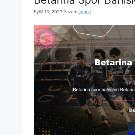
Eylül 13, 2023
Yazarı:
admin