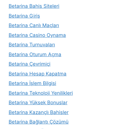
Betarina Bahis Siteleri
Betarina Giriş
Betarina Canlı Maçları
Betarina Casino Oynama
Betarina Turnuvaları
Betarina Oturum Açma
Betarina Çevrimiçi
Betarina Hesap Kapatma
Betarina İşlem Bilgisi
Betarina Teknoloji Yenilikleri
Betarina Yüksek Bonuslar
Betarina Kazançlı Bahisler
Betarina Bağlantı Çözümü