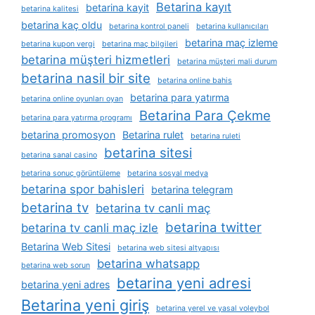
Betarina kayıt
betarina kayit
betarina kalitesi
betarina kaç oldu
betarina kontrol paneli
betarina kullanıcıları
betarina maç izleme
betarina kupon vergi
betarina maç bilgileri
betarina müşteri hizmetleri
betarina müşteri mali durum
betarina nasil bir site
betarina online bahis
betarina para yatırma
betarina online oyunları oyan
Betarina Para Çekme
betarina para yatırma programı
betarina promosyon
Betarina rulet
betarina ruleti
betarina sitesi
betarina sanal casino
betarina sonuç görüntüleme
betarina sosyal medya
betarina spor bahisleri
betarina telegram
betarina tv
betarina tv canli maç
betarina twitter
betarina tv canli maç izle
Betarina Web Sitesi
betarina web sitesi altyapısı
betarina whatsapp
betarina web sorun
betarina yeni adresi
betarina yeni adres
Betarina yeni giriş
betarina yerel ve yasal voleybol