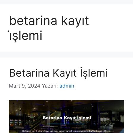
betarina kayıt
i̇şlemi
Betarina Kayıt İşlemi
Mart 9, 2024
Yazarı:
admin