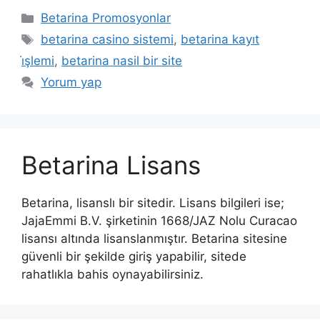
Kategoriler
Betarina Promosyonlar
Etiketler
betarina casino sistemi
,
betarina kayıt
i̇şlemi
,
betarina nasil bir site
Yorum yap
Betarina Lisans
Betarina, lisanslı bir sitedir. Lisans bilgileri ise;
JajaEmmi B.V. şirketinin 1668/JAZ Nolu Curacao
lisansı altında lisanslanmıştır. Betarina sitesine
güvenli bir şekilde giriş yapabilir, sitede
rahatlıkla bahis oynayabilirsiniz.