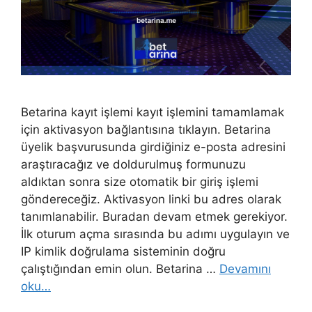
Betarina kayıt işlemi kayıt işlemini tamamlamak
için aktivasyon bağlantısına tıklayın. Betarina
üyelik başvurusunda girdiğiniz e-posta adresini
araştıracağız ve doldurulmuş formunuzu
aldıktan sonra size otomatik bir giriş işlemi
göndereceğiz. Aktivasyon linki bu adres olarak
tanımlanabilir. Buradan devam etmek gerekiyor.
İlk oturum açma sırasında bu adımı uygulayın ve
IP kimlik doğrulama sisteminin doğru
çalıştığından emin olun. Betarina …
Devamını
oku…