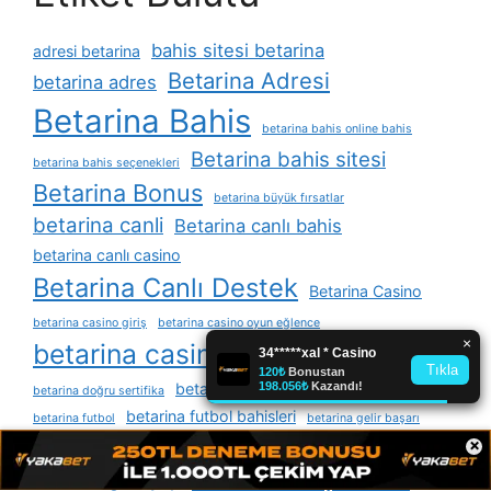
bahis sitesi betarina
adresi betarina
Betarina Adresi
betarina adres
Betarina Bahis
betarina bahis online bahis
Betarina bahis sitesi
betarina bahis seçenekleri
Betarina Bonus
betarina büyük fırsatlar
betarina canli
Betarina canlı bahis
betarina canlı casino
Betarina Canlı Destek
Betarina Casino
betarina casino giriş
betarina casino oyun eğlence
betarina casino sitesi
betarina com
betarina erişim
betarina doğru sertifika
betarina faiz oranı yüksek mi
betarina futbol bahisleri
betarina futbol
betarina gelir başarı
betarina girisi
×
betarina giris twitter
Betarina Giriş Adresi
betarina giris yap