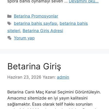
spora bahis oynamayı seven …
Devamını oku…
Kategoriler
Betarina Promosyonlar
Etiketler
betarina bahis sayfası
,
betarina bahis
siteleri
,
Betarina Giriş Adresi
Yorum yap
Betarina Giriş
Haziran 23, 2026
Yazarı:
admin
Betarina Canlı Maç Kanal Seçimini Görüntüleyin.
Amacımız sitemizde en iyi yayın kalitesini
sağlamaktır. Esas olarak telif hakkı sorunları