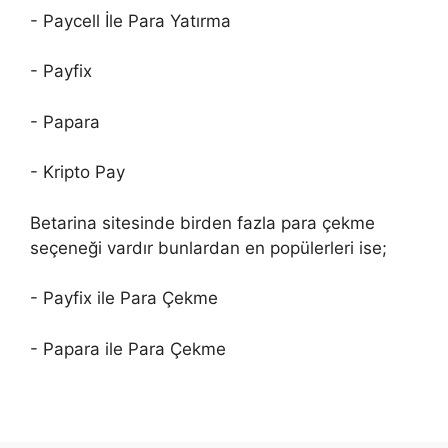
- Paycell İle Para Yatırma
- Payfix
- Papara
- Kripto Pay
Betarina sitesinde birden fazla para çekme
seçeneği vardır bunlardan en popülerleri ise;
- Payfix ile Para Çekme
- Papara ile Para Çekme