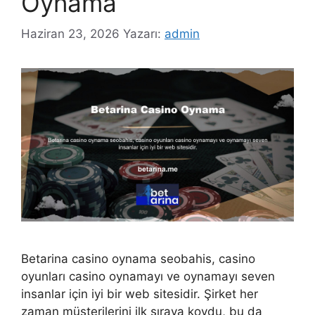
Oynama
Haziran 23, 2026
Yazarı:
admin
Betarina casino oynama seobahis, casino
oyunları casino oynamayı ve oynamayı seven
insanlar için iyi bir web sitesidir. Şirket her
zaman müşterilerini ilk sıraya koydu, bu da