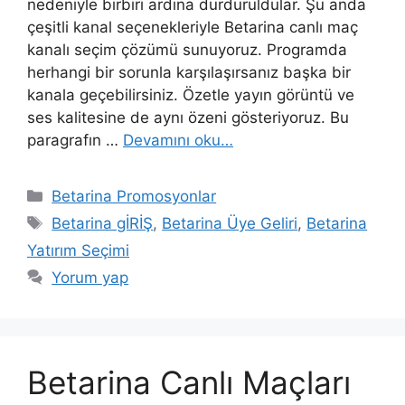
nedeniyle birbiri ardına durduruldular. Şu anda
çeşitli kanal seçenekleriyle Betarina canlı maç
kanalı seçim çözümü sunuyoruz. Programda
herhangi bir sorunla karşılaşırsanız başka bir
kanala geçebilirsiniz. Özetle yayın görüntü ve
ses kalitesine de aynı özeni gösteriyoruz. Bu
paragrafın …
Devamını oku…
Kategoriler
Betarina Promosyonlar
Etiketler
Betarina gİRİŞ
,
Betarina Üye Geliri
,
Betarina
Yatırım Seçimi
Yorum yap
Betarina Canlı Maçları