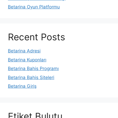
Betarina Oyun Platformu
Recent Posts
Betarina Adresi
Betarina Kuponları
Betarina Bahis Programı
Betarina Bahis Siteleri
Betarina Giriş
Etiket Bulutu