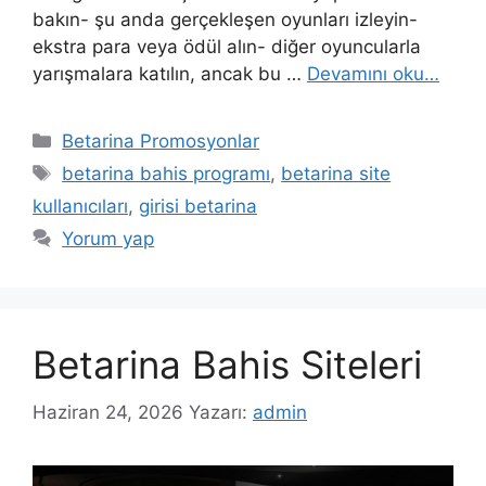
bakın- şu anda gerçekleşen oyunları izleyin-
ekstra para veya ödül alın- diğer oyuncularla
yarışmalara katılın, ancak bu …
Devamını oku…
Kategoriler
Betarina Promosyonlar
Etiketler
betarina bahis programı
,
betarina site
kullanıcıları
,
girisi betarina
Yorum yap
Betarina Bahis Siteleri
Haziran 24, 2026
Yazarı:
admin