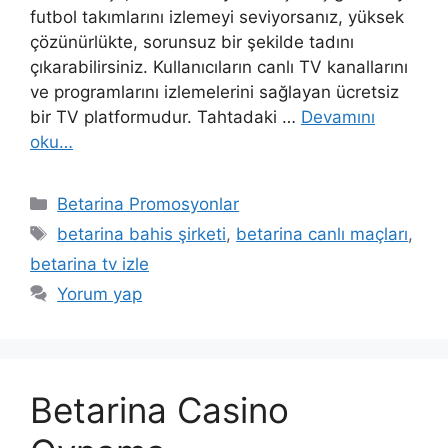
futbol takımlarını izlemeyi seviyorsanız, yüksek
çözünürlükte, sorunsuz bir şekilde tadını
çıkarabilirsiniz. Kullanıcıların canlı TV kanallarını
ve programlarını izlemelerini sağlayan ücretsiz
bir TV platformudur. Tahtadaki …
Devamını
oku…
Kategoriler
Betarina Promosyonlar
Etiketler
betarina bahis şirketi
,
betarina canlı maçları
,
betarina tv izle
Yorum yap
Betarina Casino