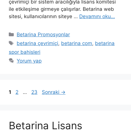
çevrimiçi bir sistem aracılığıyla lisans komitesi
ile etkileşime girmeye çalışırlar. Betarina web
sitesi, kullanıcılarının siteye …
Devamını oku…
Kategoriler
Betarina Promosyonlar
Etiketler
betarina çevrimiçi
,
betarina com
,
betarina
spor bahisleri
Yorum yap
Sayfa
Sayfa
Sayfa
1
2
…
23
Sonraki
→
Betarina Lisans