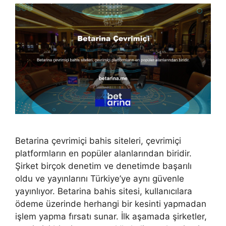
Betarina çevrimiçi bahis siteleri, çevrimiçi
platformların en popüler alanlarından biridir.
Şirket birçok denetim ve denetimde başarılı
oldu ve yayınlarını Türkiye’ye aynı güvenle
yayınlıyor. Betarina bahis sitesi, kullanıcılara
ödeme üzerinde herhangi bir kesinti yapmadan
işlem yapma fırsatı sunar. İlk aşamada şirketler,