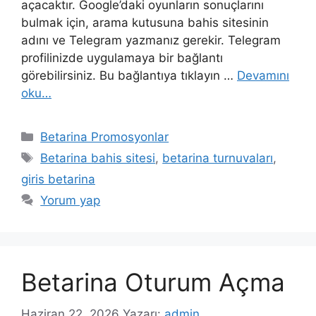
açacaktır. Google’daki oyunların sonuçlarını
bulmak için, arama kutusuna bahis sitesinin
adını ve Telegram yazmanız gerekir. Telegram
profilinizde uygulamaya bir bağlantı
görebilirsiniz. Bu bağlantıya tıklayın …
Devamını
oku…
Kategoriler
Betarina Promosyonlar
Etiketler
Betarina bahis sitesi
,
betarina turnuvaları
,
giris betarina
Yorum yap
Betarina Oturum Açma
Haziran 22, 2026
Yazarı:
admin