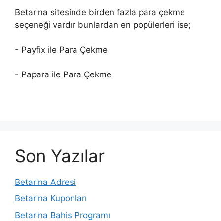
Betarina sitesinde birden fazla para çekme
seçeneği vardır bunlardan en popülerleri ise;
- Payfix ile Para Çekme
- Papara ile Para Çekme
Son Yazılar
Betarina Adresi
Betarina Kuponları
Betarina Bahis Programı