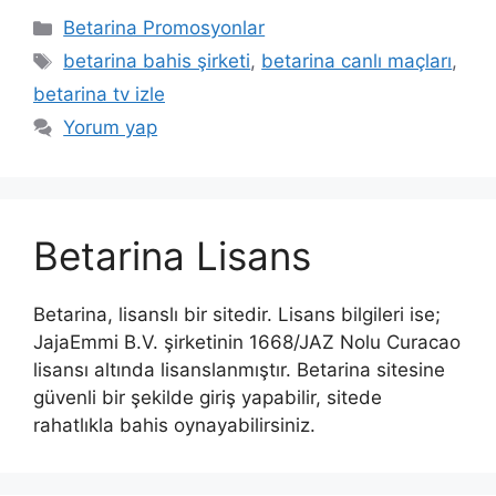
Kategoriler
Betarina Promosyonlar
Etiketler
betarina bahis şirketi
,
betarina canlı maçları
,
betarina tv izle
Yorum yap
Betarina Lisans
Betarina, lisanslı bir sitedir. Lisans bilgileri ise;
JajaEmmi B.V. şirketinin 1668/JAZ Nolu Curacao
lisansı altında lisanslanmıştır. Betarina sitesine
güvenli bir şekilde giriş yapabilir, sitede
rahatlıkla bahis oynayabilirsiniz.