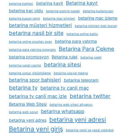
Betarina kayıt
betarina kayit
betarina kalitesi
betarina kaç oldu
betarina kontrol paneli
betarina kullanıcıları
betarina maç izleme
betarina kupon vergi
betarina maç bilgileri
betarina müşteri hizmetleri
betarina müşteri mali durum
betarina nasil bir site
betarina online bahis
betarina para yatırma
betarina online oyunları oyan
Betarina Para Çekme
betarina para yatırma programı
betarina promosyon
Betarina rulet
betarina ruleti
betarina sitesi
betarina sanal casino
betarina sonuç görüntüleme
betarina sosyal medya
betarina spor bahisleri
betarina telegram
betarina tv
betarina tv canli maç
betarina twitter
betarina tv canli maç izle
Betarina Web Sitesi
betarina web sitesi altyapısı
betarina whatsapp
betarina web sorun
betarina yeni adresi
betarina yeni adres
Betarina yeni giriş
betarina yerel ve yasal voleybol