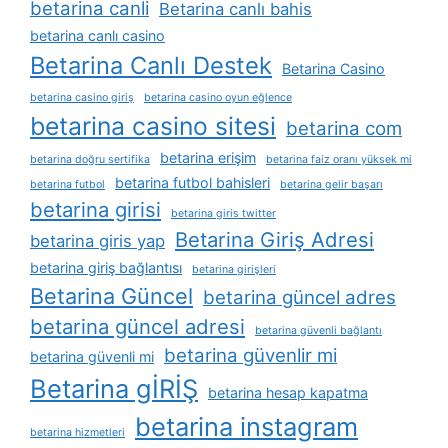
betarina canli
Betarina canlı bahis
betarina canlı casino
Betarina Canlı Destek
Betarina Casino
betarina casino giriş
betarina casino oyun eğlence
betarina casino sitesi
betarina com
betarina erişim
betarina doğru sertifika
betarina faiz oranı yüksek mi
betarina futbol bahisleri
betarina futbol
betarina gelir başarı
betarina girisi
betarina giris twitter
Betarina Giriş Adresi
betarina giris yap
betarina giriş bağlantısı
betarina girişleri
Betarina Güncel
betarina güncel adres
betarina güncel adresi
betarina güvenli bağlantı
betarina güvenlir mi
betarina güvenli mi
Betarina gİRİŞ
betarina hesap kapatma
betarina instagram
betarina hizmetleri