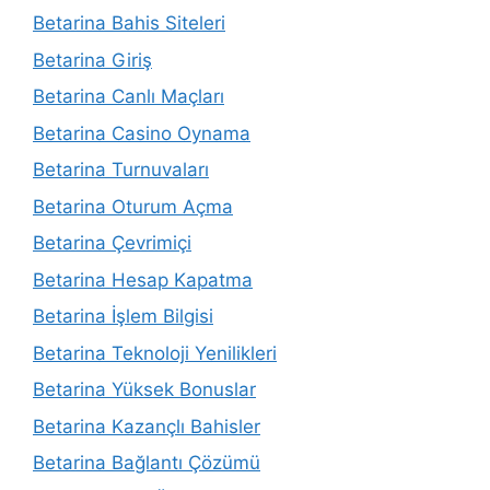
Betarina Bahis Siteleri
Betarina Giriş
Betarina Canlı Maçları
Betarina Casino Oynama
Betarina Turnuvaları
Betarina Oturum Açma
Betarina Çevrimiçi
Betarina Hesap Kapatma
Betarina İşlem Bilgisi
Betarina Teknoloji Yenilikleri
Betarina Yüksek Bonuslar
Betarina Kazançlı Bahisler
Betarina Bağlantı Çözümü