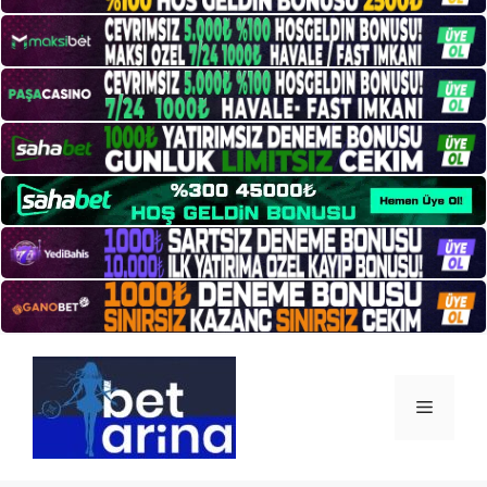
İçeriğe
atla
Menü