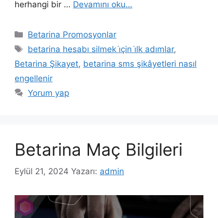
herhangi bir …
Devamını oku…
Kategoriler
Betarina Promosyonlar
Etiketler
betarina hesabı silmek i̇çin i̇lk adımlar
,
Betarina Şikayet
,
betarina sms şikâyetleri nasıl
engellenir
Yorum yap
Betarina Maç Bilgileri
Eylül 21, 2024
Yazarı:
admin