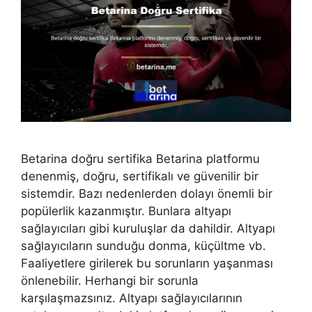
Betarina doğru sertifika Betarina platformu
denenmiş, doğru, sertifikalı ve güvenilir bir
sistemdir. Bazı nedenlerden dolayı önemli bir
popülerlik kazanmıştır. Bunlara altyapı
sağlayıcıları gibi kuruluşlar da dahildir. Altyapı
sağlayıcıların sunduğu donma, küçültme vb.
Faaliyetlere girilerek bu sorunların yaşanması
önlenebilir. Herhangi bir sorunla
karşılaşmazsınız. Altyapı sağlayıcılarının