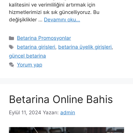
kalitesini ve verimliliğini artırmak için
hizmetlerimizi sık sık güncelliyoruz. Bu
değişiklikler …
Devamını oku…
Kategoriler
Betarina Promosyonlar
Etiketler
betarina girişleri
,
betarina üyelik girişleri
,
güncel betarina
Yorum yap
Betarina Online Bahis
Eylül 11, 2024
Yazarı:
admin