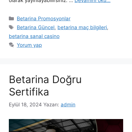
olarak yayınlayabilirsiniz. …
Devamını oku…
Kategoriler
Betarina Promosyonlar
Etiketler
Betarina Güncel
,
betarina maç bilgileri
,
betarina sanal casino
Yorum yap
Betarina Doğru
Sertifika
Eylül 18, 2024
Yazarı:
admin