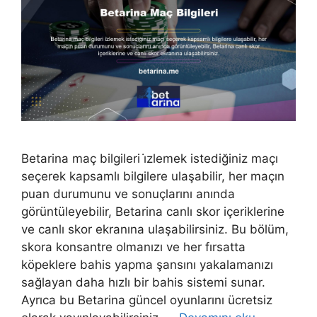
Betarina maç bilgileri i̇zlemek istediğiniz maçı
seçerek kapsamlı bilgilere ulaşabilir, her maçın
puan durumunu ve sonuçlarını anında
görüntüleyebilir, Betarina canlı skor içeriklerine
ve canlı skor ekranına ulaşabilirsiniz. Bu bölüm,
skora konsantre olmanızı ve her fırsatta
köpeklere bahis yapma şansını yakalamanızı
sağlayan daha hızlı bir bahis sistemi sunar.
Ayrıca bu Betarina güncel oyunlarını ücretsiz