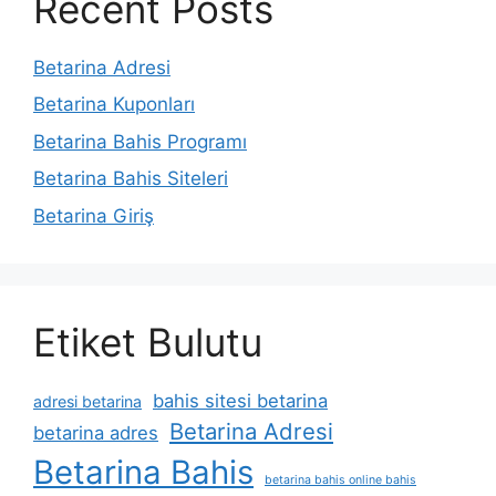
Recent Posts
Betarina Adresi
Betarina Kuponları
Betarina Bahis Programı
Betarina Bahis Siteleri
Betarina Giriş
Etiket Bulutu
bahis sitesi betarina
adresi betarina
Betarina Adresi
betarina adres
Betarina Bahis
betarina bahis online bahis