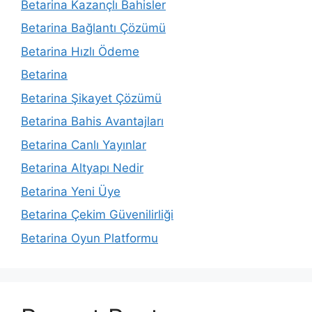
Betarina Kazançlı Bahisler
Betarina Bağlantı Çözümü
Betarina Hızlı Ödeme
Betarina
Betarina Şikayet Çözümü
Betarina Bahis Avantajları
Betarina Canlı Yayınlar
Betarina Altyapı Nedir
Betarina Yeni Üye
Betarina Çekim Güvenilirliği
Betarina Oyun Platformu