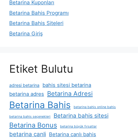
Betarina Kuponları
Betarina Bahis Programı
Betarina Bahis Siteleri
Betarina Giriş
Etiket Bulutu
bahis sitesi betarina
adresi betarina
Betarina Adresi
betarina adres
Betarina Bahis
betarina bahis online bahis
Betarina bahis sitesi
betarina bahis seçenekleri
Betarina Bonus
betarina büyük fırsatlar
betarina canli
Betarina canlı bahis