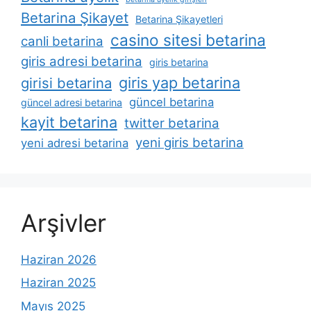
Betarina Şikayet
Betarina Şikayetleri
casino sitesi betarina
canli betarina
giris adresi betarina
giris betarina
giris yap betarina
girisi betarina
güncel betarina
güncel adresi betarina
kayit betarina
twitter betarina
yeni giris betarina
yeni adresi betarina
Arşivler
Haziran 2026
Haziran 2025
Mayıs 2025