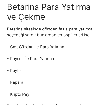
Betarina Para Yatırma
ve Çekme
Betarina sitesinde dörtden fazla para yatırma
seçeneği vardır bunlardan en popülerleri ise;
- Cmt Cüzdan ile Para Yatırma
- Paycell İle Para Yatırma
- Payfix
- Papara
- Kripto Pay