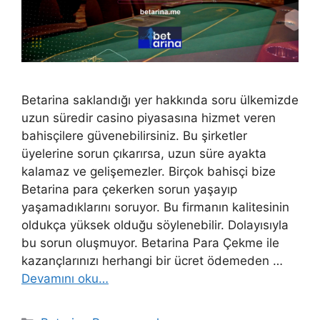
Betarina saklandığı yer hakkında soru ülkemizde
uzun süredir casino piyasasına hizmet veren
bahisçilere güvenebilirsiniz. Bu şirketler
üyelerine sorun çıkarırsa, uzun süre ayakta
kalamaz ve gelişemezler. Birçok bahisçi bize
Betarina para çekerken sorun yaşayıp
yaşamadıklarını soruyor. Bu firmanın kalitesinin
oldukça yüksek olduğu söylenebilir. Dolayısıyla
bu sorun oluşmuyor. Betarina Para Çekme ile
kazançlarınızı herhangi bir ücret ödemeden …
Devamını oku…