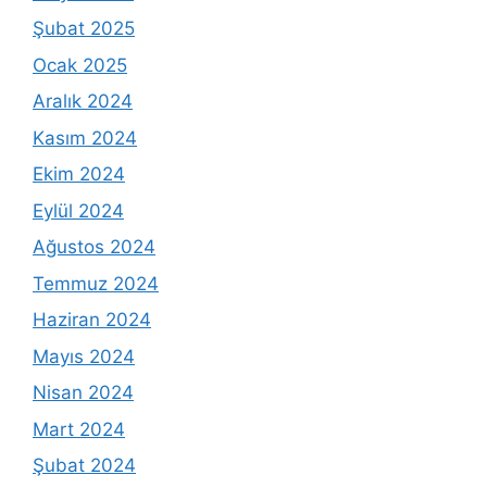
Şubat 2025
Ocak 2025
Aralık 2024
Kasım 2024
Ekim 2024
Eylül 2024
Ağustos 2024
Temmuz 2024
Haziran 2024
Mayıs 2024
Nisan 2024
Mart 2024
Şubat 2024