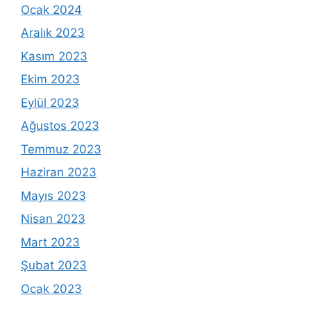
Ocak 2024
Aralık 2023
Kasım 2023
Ekim 2023
Eylül 2023
Ağustos 2023
Temmuz 2023
Haziran 2023
Mayıs 2023
Nisan 2023
Mart 2023
Şubat 2023
Ocak 2023