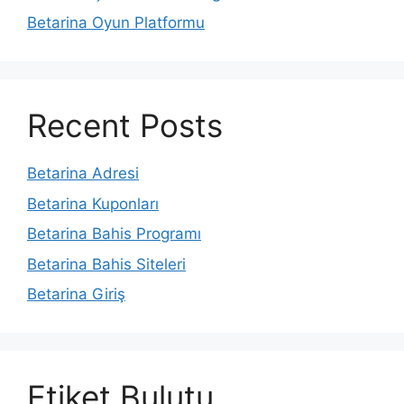
Betarina Oyun Platformu
Recent Posts
Betarina Adresi
Betarina Kuponları
Betarina Bahis Programı
Betarina Bahis Siteleri
Betarina Giriş
Etiket Bulutu