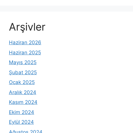
Arşivler
Haziran 2026
Haziran 2025
Mayıs 2025
Şubat 2025
Ocak 2025
Aralık 2024
Kasım 2024
Ekim 2024
Eylül 2024
Ağustos 2024