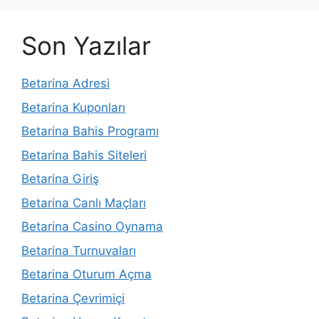
Son Yazılar
Betarina Adresi
Betarina Kuponları
Betarina Bahis Programı
Betarina Bahis Siteleri
Betarina Giriş
Betarina Canlı Maçları
Betarina Casino Oynama
Betarina Turnuvaları
Betarina Oturum Açma
Betarina Çevrimiçi