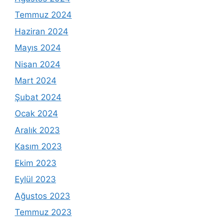
Temmuz 2024
Haziran 2024
Mayıs 2024
Nisan 2024
Mart 2024
Şubat 2024
Ocak 2024
Aralık 2023
Kasım 2023
Ekim 2023
Eylül 2023
Ağustos 2023
Temmuz 2023