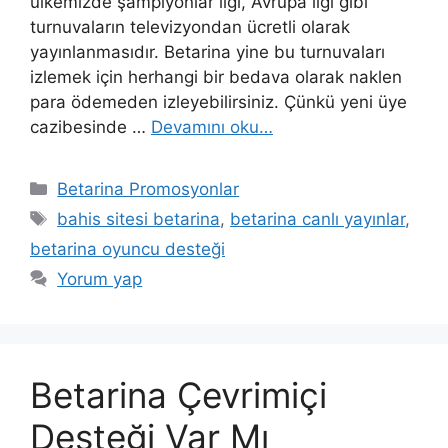
ülkemizde şampiyonlar ligi, Avrupa ligi gibi
turnuvaların televizyondan ücretli olarak
yayınlanmasıdır. Betarina yine bu turnuvaları
izlemek için herhangi bir bedava olarak naklen
para ödemeden izleyebilirsiniz. Çünkü yeni üye
cazibesinde …
Devamını oku…
Kategoriler
Betarina Promosyonlar
Etiketler
bahis sitesi betarina
,
betarina canlı yayınlar
,
betarina oyuncu desteği
Yorum yap
Betarina Çevrimiçi
Desteği Var Mı