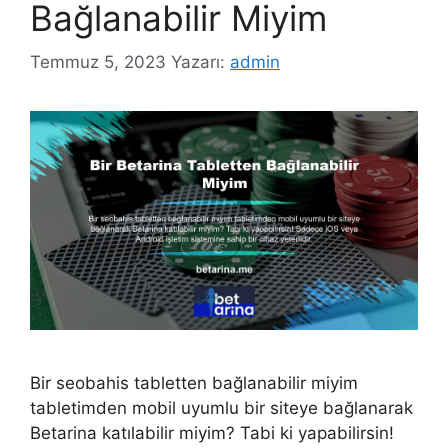
Bağlanabilir Miyim
Temmuz 5, 2023
Yazarı:
admin
Bir seobahis tabletten bağlanabilir miyim
tabletimden mobil uyumlu bir siteye bağlanarak
Betarina katılabilir miyim? Tabi ki yapabilirsin!