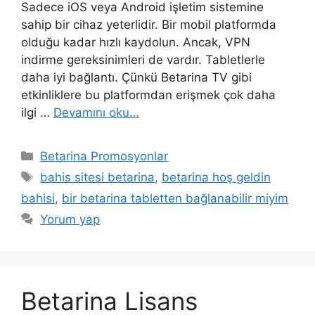
Sadece iOS veya Android işletim sistemine
sahip bir cihaz yeterlidir. Bir mobil platformda
olduğu kadar hızlı kaydolun. Ancak, VPN
indirme gereksinimleri de vardır. Tabletlerle
daha iyi bağlantı. Çünkü Betarina TV gibi
etkinliklere bu platformdan erişmek çok daha
ilgi …
Devamını oku…
Kategoriler
Betarina Promosyonlar
Etiketler
bahis sitesi betarina
,
betarina hoş geldin
bahisi
,
bir betarina tabletten bağlanabilir miyim
Yorum yap
Betarina Lisans