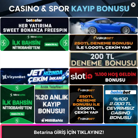
×
Betarina GİRİŞ İÇİN TIKLAYINIZ!