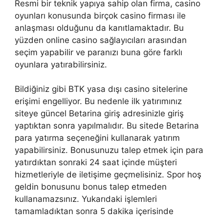
Resmi bir teknik yapıya sahip olan firma, casino
oyunları konusunda birçok casino firması ile
anlaşması olduğunu da kanıtlamaktadır. Bu
yüzden online casino sağlayıcıları arasından
seçim yapabilir ve paranızı buna göre farklı
oyunlara yatırabilirsiniz.
Bildiğiniz gibi BTK yasa dışı casino sitelerine
erişimi engelliyor. Bu nedenle ilk yatırımınız
siteye güncel Betarina giriş adresinizle giriş
yaptıktan sonra yapılmalıdır. Bu sitede Betarina
para yatırma seçeneğini kullanarak yatırım
yapabilirsiniz. Bonusunuzu talep etmek için para
yatırdıktan sonraki 24 saat içinde müşteri
hizmetleriyle de iletişime geçmelisiniz. Spor hoş
geldin bonusunu bonus talep etmeden
kullanamazsınız. Yukarıdaki işlemleri
tamamladıktan sonra 5 dakika içerisinde