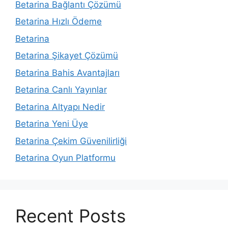
Betarina Bağlantı Çözümü
Betarina Hızlı Ödeme
Betarina
Betarina Şikayet Çözümü
Betarina Bahis Avantajları
Betarina Canlı Yayınlar
Betarina Altyapı Nedir
Betarina Yeni Üye
Betarina Çekim Güvenilirliği
Betarina Oyun Platformu
Recent Posts