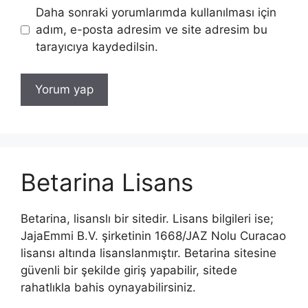
Daha sonraki yorumlarımda kullanılması için
adım, e-posta adresim ve site adresim bu
tarayıcıya kaydedilsin.
Betarina Lisans
Betarina, lisanslı bir sitedir. Lisans bilgileri ise;
JajaEmmi B.V. şirketinin 1668/JAZ Nolu Curacao
lisansı altında lisanslanmıştır. Betarina sitesine
güvenli bir şekilde giriş yapabilir, sitede
rahatlıkla bahis oynayabilirsiniz.