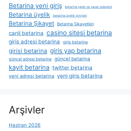
Betarina yeni giriş
betarina yerel ve yasal voleybol
Betarina üyelik
betarina üyelik girişleri
Betarina Şikayet
Betarina Şikayetleri
casino sitesi betarina
canli betarina
giris adresi betarina
giris betarina
giris yap betarina
girisi betarina
güncel betarina
güncel adresi betarina
kayit betarina
twitter betarina
yeni giris betarina
yeni adresi betarina
Arşivler
Haziran 2026