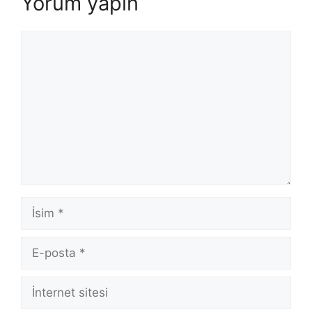
Yorum yapın
Yorum
İsim
E-
posta
İnternet
sitesi