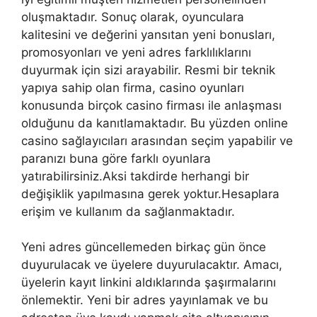
oluşmaktadır. Sonuç olarak, oyunculara
kalitesini ve değerini yansıtan yeni bonusları,
promosyonları ve yeni adres farklılıklarını
duyurmak için sizi arayabilir. Resmi bir teknik
yapıya sahip olan firma, casino oyunları
konusunda birçok casino firması ile anlaşması
olduğunu da kanıtlamaktadır. Bu yüzden online
casino sağlayıcıları arasından seçim yapabilir ve
paranızı buna göre farklı oyunlara
yatırabilirsiniz.Aksi takdirde herhangi bir
değişiklik yapılmasına gerek yoktur.Hesaplara
erişim ve kullanım da sağlanmaktadır.
Yeni adres güncellemeden birkaç gün önce
duyurulacak ve üyelere duyurulacaktır. Amacı,
üyelerin kayıt linkini aldıklarında şaşırmalarını
önlemektir. Yeni bir adres yayınlamak ve bu