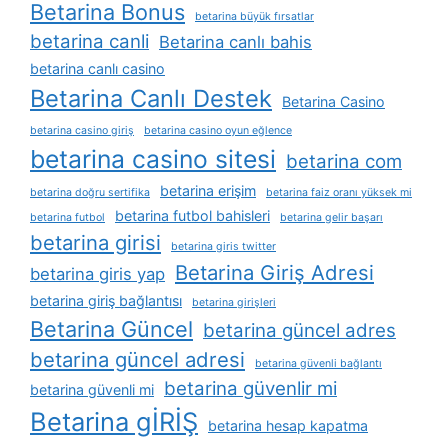
Betarina Bonus
betarina büyük fırsatlar
betarina canli
Betarina canlı bahis
betarina canlı casino
Betarina Canlı Destek
Betarina Casino
betarina casino giriş
betarina casino oyun eğlence
betarina casino sitesi
betarina com
betarina erişim
betarina doğru sertifika
betarina faiz oranı yüksek mi
betarina futbol bahisleri
betarina futbol
betarina gelir başarı
betarina girisi
betarina giris twitter
Betarina Giriş Adresi
betarina giris yap
betarina giriş bağlantısı
betarina girişleri
Betarina Güncel
betarina güncel adres
betarina güncel adresi
betarina güvenli bağlantı
betarina güvenlir mi
betarina güvenli mi
Betarina gİRİŞ
betarina hesap kapatma