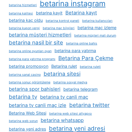
betarina instagram
betarina hizmetleri
Betarina kayıt
betarina kayit
betarina kalitesi
betarina kaç oldu
betarina kontrol paneli
betarina kullanıcıları
betarina maç izleme
betarina kupon vergi
betarina maç bilgileri
betarina müşteri hizmetleri
betarina müşteri mali durum
betarina nasil bir site
betarina online bahis
betarina para yatırma
betarina online oyunları oyan
Betarina Para Çekme
betarina para yatırma programı
betarina promosyon
Betarina rulet
betarina ruleti
betarina sitesi
betarina sanal casino
betarina sonuç görüntüleme
betarina sosyal medya
betarina spor bahisleri
betarina telegram
betarina tv
betarina tv canli maç
betarina twitter
betarina tv canli maç izle
Betarina Web Sitesi
betarina web sitesi altyapısı
betarina whatsapp
betarina web sorun
betarina yeni adresi
betarina yeni adres