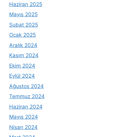
Haziran 2025
Mayıs 2025
Şubat 2025
Ocak 2025
Aralık 2024
Kasım 2024
Ekim 2024
Eylül 2024
Ağustos 2024
Temmuz 2024
Haziran 2024
Mayıs 2024
Nisan 2024