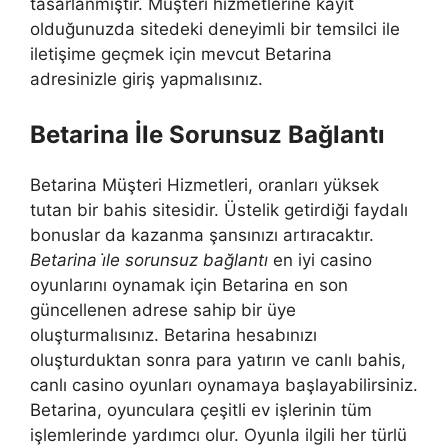
tasarlanmıştır. Müşteri hizmetlerine kayıt
olduğunuzda sitedeki deneyimli bir temsilci ile
iletişime geçmek için mevcut Betarina
adresinizle giriş yapmalısınız.
Betarina İle Sorunsuz Bağlantı
Betarina Müşteri Hizmetleri, oranları yüksek
tutan bir bahis sitesidir. Üstelik getirdiği faydalı
bonuslar da kazanma şansınızı artıracaktır.
Betarina i̇le sorunsuz bağlantı
en iyi casino
oyunlarını oynamak için Betarina en son
güncellenen adrese sahip bir üye
oluşturmalısınız. Betarina hesabınızı
oluşturduktan sonra para yatırın ve canlı bahis,
canlı casino oyunları oynamaya başlayabilirsiniz.
Betarina, oyunculara çeşitli ev işlerinin tüm
işlemlerinde yardımcı olur. Oyunla ilgili her türlü