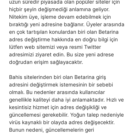
uzun süredir piyasada olan popüler siteler için
hiçbir şeyin değişmediği anlamına geliyor.
Nitekim üye, işleme devam edebilmek için
bıraktığı yeni adresine bağlanır. Üyeler arasında
en çok tartışılan konulardan biri olan Betarina
adres değiştirme hakkında en doğru bilgi için
lütfen web sitemizi veya resmi Twitter
adresimizi ziyaret edin. Bu size yeni adrese
doğrudan erişim sağlayacaktır.
Bahis sitelerinden biri olan Betarina giriş
adresini değiştirmek istemesinin bir sebebi
olmalı. Bu nedenler arasında kullanıcılar
genellikle kaliteyi daha iyi anlamaktadır. Hızlı ve
kesintisiz hizmet için adres değişikliği ve
güncellemesi gerekebilir. Yoğun talep nedeniyle
virüs kaynaklı bir olayda adres değişecektir.
Bunun nedeni, güncellemelerin geri