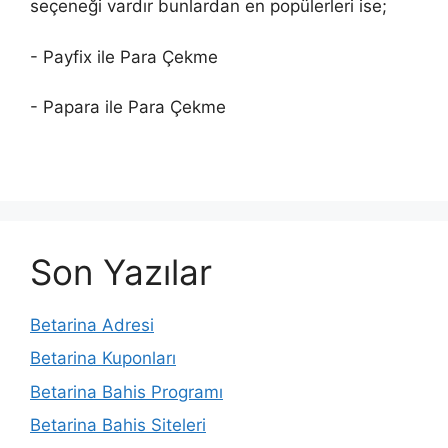
seçeneği vardır bunlardan en popülerleri ise;
- Payfix ile Para Çekme
- Papara ile Para Çekme
Son Yazılar
Betarina Adresi
Betarina Kuponları
Betarina Bahis Programı
Betarina Bahis Siteleri