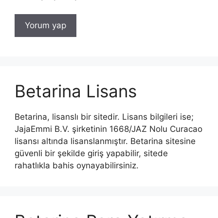
Betarina Lisans
Betarina, lisanslı bir sitedir. Lisans bilgileri ise;
JajaEmmi B.V. şirketinin 1668/JAZ Nolu Curacao
lisansı altında lisanslanmıştır. Betarina sitesine
güvenli bir şekilde giriş yapabilir, sitede
rahatlıkla bahis oynayabilirsiniz.