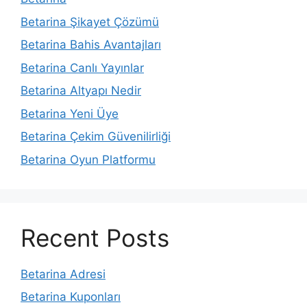
Betarina Şikayet Çözümü
Betarina Bahis Avantajları
Betarina Canlı Yayınlar
Betarina Altyapı Nedir
Betarina Yeni Üye
Betarina Çekim Güvenilirliği
Betarina Oyun Platformu
Recent Posts
Betarina Adresi
Betarina Kuponları