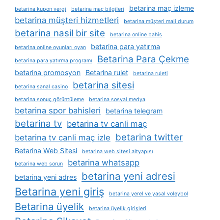
betarina maç izleme
betarina kupon vergi
betarina maç bilgileri
betarina müşteri hizmetleri
betarina müşteri mali durum
betarina nasil bir site
betarina online bahis
betarina para yatırma
betarina online oyunları oyan
Betarina Para Çekme
betarina para yatırma programı
betarina promosyon
Betarina rulet
betarina ruleti
betarina sitesi
betarina sanal casino
betarina sonuç görüntüleme
betarina sosyal medya
betarina spor bahisleri
betarina telegram
betarina tv
betarina tv canli maç
betarina twitter
betarina tv canli maç izle
Betarina Web Sitesi
betarina web sitesi altyapısı
betarina whatsapp
betarina web sorun
betarina yeni adresi
betarina yeni adres
Betarina yeni giriş
betarina yerel ve yasal voleybol
Betarina üyelik
betarina üyelik girişleri