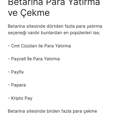
Betarina Para Yatırma
ve Çekme
Betarina sitesinde dörtden fazla para yatırma
seçeneği vardır bunlardan en popülerleri ise;
- Cmt Cüzdan ile Para Yatırma
- Paycell İle Para Yatırma
- Payfix
- Papara
- Kripto Pay
Betarina sitesinde birden fazla para çekme