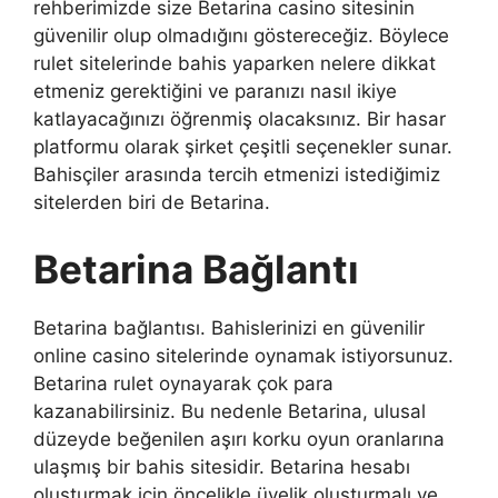
rehberimizde size Betarina casino sitesinin
güvenilir olup olmadığını göstereceğiz. Böylece
rulet sitelerinde bahis yaparken nelere dikkat
etmeniz gerektiğini ve paranızı nasıl ikiye
katlayacağınızı öğrenmiş olacaksınız. Bir hasar
platformu olarak şirket çeşitli seçenekler sunar.
Bahisçiler arasında tercih etmenizi istediğimiz
sitelerden biri de Betarina.
Betarina Bağlantı
Betarina bağlantısı. Bahislerinizi en güvenilir
online casino sitelerinde oynamak istiyorsunuz.
Betarina rulet oynayarak çok para
kazanabilirsiniz. Bu nedenle Betarina, ulusal
düzeyde beğenilen aşırı korku oyun oranlarına
ulaşmış bir bahis sitesidir. Betarina hesabı
oluşturmak için öncelikle üyelik oluşturmalı ve