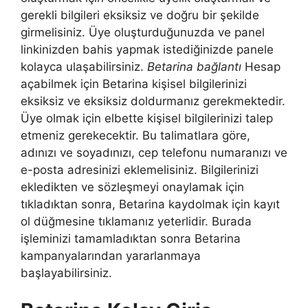
gerekli bilgileri eksiksiz ve doğru bir şekilde
girmelisiniz. Üye oluşturduğunuzda ve panel
linkinizden bahis yapmak istediğinizde panele
kolayca ulaşabilirsiniz.
Betarina bağlantı
Hesap
açabilmek için Betarina kişisel bilgilerinizi
eksiksiz ve eksiksiz doldurmanız gerekmektedir.
Üye olmak için elbette kişisel bilgilerinizi talep
etmeniz gerekecektir. Bu talimatlara göre,
adınızı ve soyadınızı, cep telefonu numaranızı ve
e-posta adresinizi eklemelisiniz. Bilgilerinizi
ekledikten ve sözleşmeyi onaylamak için
tıkladıktan sonra, Betarina kaydolmak için kayıt
ol düğmesine tıklamanız yeterlidir. Burada
işleminizi tamamladıktan sonra Betarina
kampanyalarından yararlanmaya
başlayabilirsiniz.