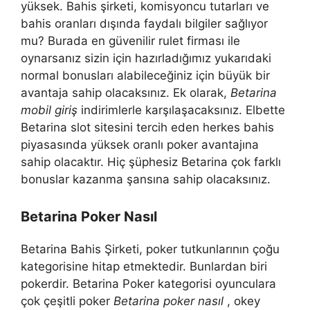
yüksek. Bahis şirketi, komisyoncu tutarları ve
bahis oranları dışında faydalı bilgiler sağlıyor
mu? Burada en güvenilir rulet firması ile
oynarsanız sizin için hazırladığımız yukarıdaki
normal bonusları alabileceğiniz için büyük bir
avantaja sahip olacaksınız. Ek olarak,
Betarina
mobil giriş
indirimlerle karşılaşacaksınız. Elbette
Betarina slot sitesini tercih eden herkes bahis
piyasasında yüksek oranlı poker avantajına
sahip olacaktır. Hiç şüphesiz Betarina çok farklı
bonuslar kazanma şansına sahip olacaksınız.
Betarina Poker Nasıl
Betarina Bahis Şirketi, poker tutkunlarının çoğu
kategorisine hitap etmektedir. Bunlardan biri
pokerdir. Betarina Poker kategorisi oyunculara
çok çeşitli poker
Betarina poker nasıl
, okey