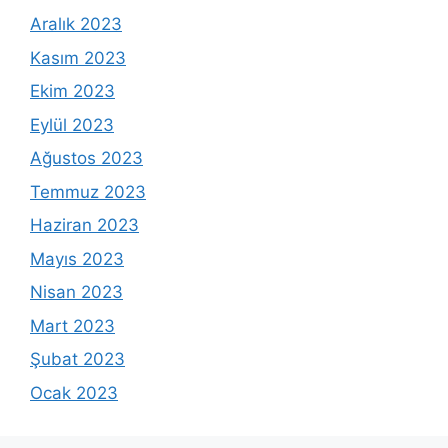
Aralık 2023
Kasım 2023
Ekim 2023
Eylül 2023
Ağustos 2023
Temmuz 2023
Haziran 2023
Mayıs 2023
Nisan 2023
Mart 2023
Şubat 2023
Ocak 2023