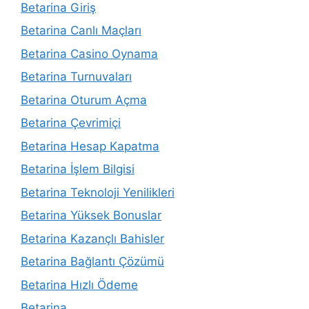
Betarina Giriş
Betarina Canlı Maçları
Betarina Casino Oynama
Betarina Turnuvaları
Betarina Oturum Açma
Betarina Çevrimiçi
Betarina Hesap Kapatma
Betarina İşlem Bilgisi
Betarina Teknoloji Yenilikleri
Betarina Yüksek Bonuslar
Betarina Kazançlı Bahisler
Betarina Bağlantı Çözümü
Betarina Hızlı Ödeme
Betarina