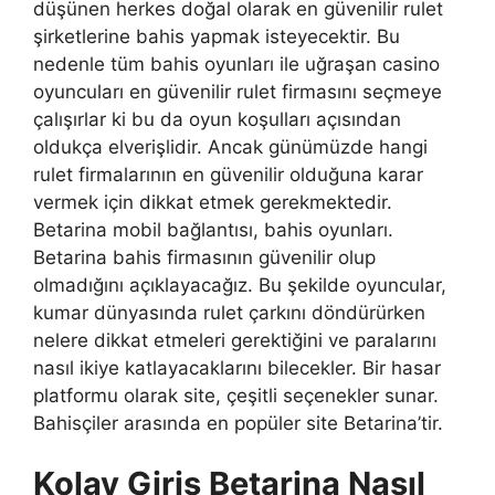
düşünen herkes doğal olarak en güvenilir rulet
şirketlerine bahis yapmak isteyecektir. Bu
nedenle tüm bahis oyunları ile uğraşan casino
oyuncuları en güvenilir rulet firmasını seçmeye
çalışırlar ki bu da oyun koşulları açısından
oldukça elverişlidir. Ancak günümüzde hangi
rulet firmalarının en güvenilir olduğuna karar
vermek için dikkat etmek gerekmektedir.
Betarina mobil bağlantısı, bahis oyunları.
Betarina bahis firmasının güvenilir olup
olmadığını açıklayacağız. Bu şekilde oyuncular,
kumar dünyasında rulet çarkını döndürürken
nelere dikkat etmeleri gerektiğini ve paralarını
nasıl ikiye katlayacaklarını bilecekler. Bir hasar
platformu olarak site, çeşitli seçenekler sunar.
Bahisçiler arasında en popüler site Betarina’tir.
Kolay Giriş Betarina Nasıl