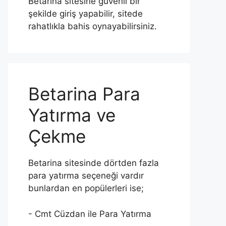
Betarina sitesine güvenli bir
şekilde giriş yapabilir, sitede
rahatlıkla bahis oynayabilirsiniz.
Betarina Para
Yatırma ve
Çekme
Betarina sitesinde dörtden fazla
para yatırma seçeneği vardır
bunlardan en popülerleri ise;
- Cmt Cüzdan ile Para Yatırma