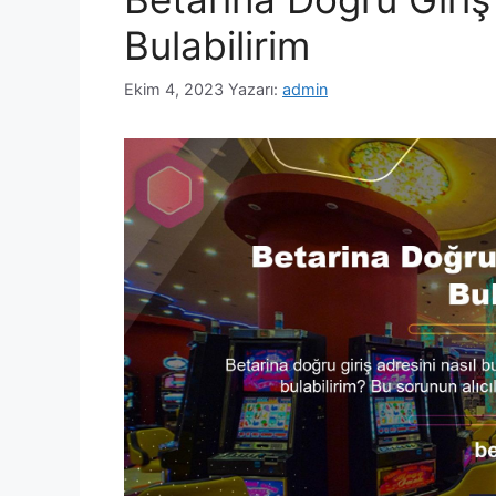
Bulabilirim
Ekim 4, 2023
Yazarı:
admin