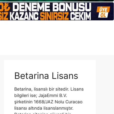
Betarina Lisans
Betarina, lisanslı bir sitedir. Lisans
bilgileri ise; JajaEmmi B.V.
şirketinin 1668/JAZ Nolu Curacao
lisansı altında lisanslanmıştır.