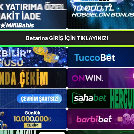
Betarina GİRİŞ İÇİN TIKLAYINIZ!