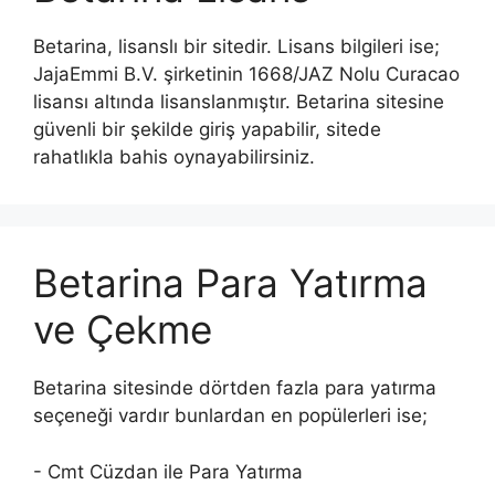
Betarina, lisanslı bir sitedir. Lisans bilgileri ise;
JajaEmmi B.V. şirketinin 1668/JAZ Nolu Curacao
lisansı altında lisanslanmıştır. Betarina sitesine
güvenli bir şekilde giriş yapabilir, sitede
rahatlıkla bahis oynayabilirsiniz.
Betarina Para Yatırma
ve Çekme
Betarina sitesinde dörtden fazla para yatırma
seçeneği vardır bunlardan en popülerleri ise;
- Cmt Cüzdan ile Para Yatırma