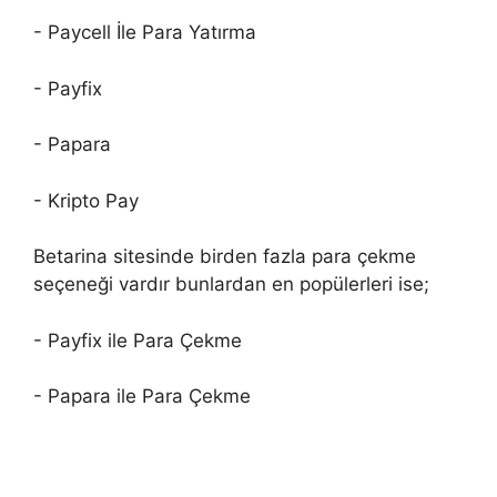
- Paycell İle Para Yatırma
- Payfix
- Papara
- Kripto Pay
Betarina sitesinde birden fazla para çekme
seçeneği vardır bunlardan en popülerleri ise;
- Payfix ile Para Çekme
- Papara ile Para Çekme