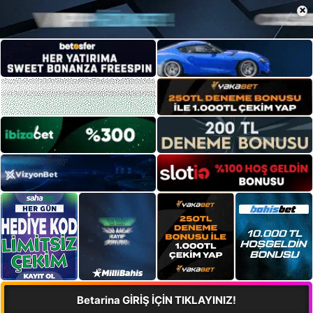
×
Betarina GİRİŞ İÇİN TIKLAYINIZ!