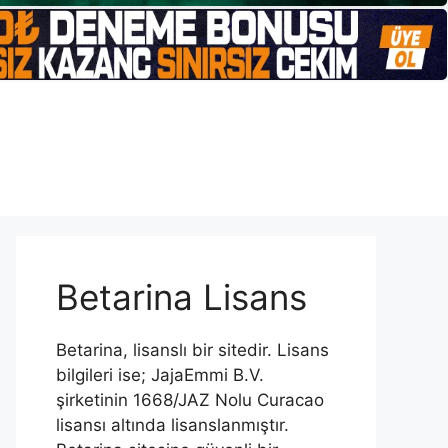
Betarina Lisans
Betarina, lisanslı bir sitedir. Lisans
bilgileri ise; JajaEmmi B.V.
şirketinin 1668/JAZ Nolu Curacao
lisansı altında lisanslanmıştır.