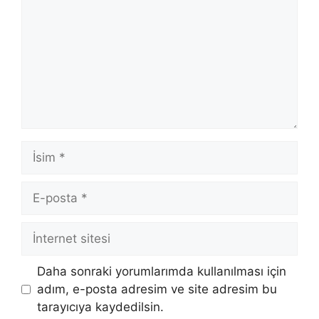
İsim
E-
posta
İnternet
sitesi
Daha sonraki yorumlarımda kullanılması için
adım, e-posta adresim ve site adresim bu
tarayıcıya kaydedilsin.