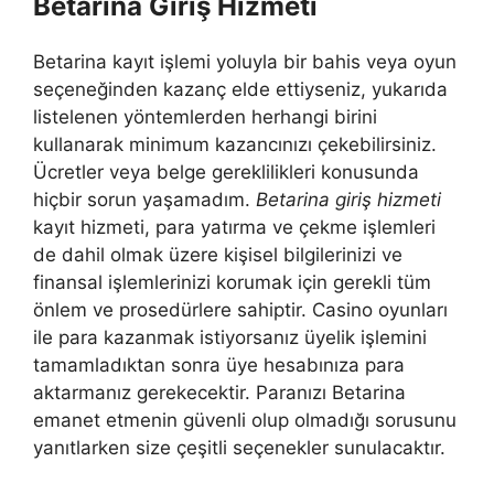
Betarina Giriş Hizmeti
Betarina kayıt işlemi yoluyla bir bahis veya oyun
seçeneğinden kazanç elde ettiyseniz, yukarıda
listelenen yöntemlerden herhangi birini
kullanarak minimum kazancınızı çekebilirsiniz.
Ücretler veya belge gereklilikleri konusunda
hiçbir sorun yaşamadım.
Betarina giriş hizmeti
kayıt hizmeti, para yatırma ve çekme işlemleri
de dahil olmak üzere kişisel bilgilerinizi ve
finansal işlemlerinizi korumak için gerekli tüm
önlem ve prosedürlere sahiptir. Casino oyunları
ile para kazanmak istiyorsanız üyelik işlemini
tamamladıktan sonra üye hesabınıza para
aktarmanız gerekecektir. Paranızı Betarina
emanet etmenin güvenli olup olmadığı sorusunu
yanıtlarken size çeşitli seçenekler sunulacaktır.