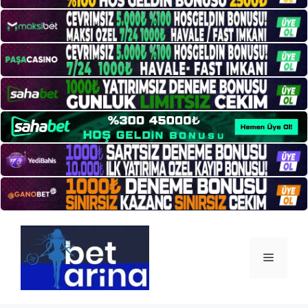
İçeriğe
atla
Menü