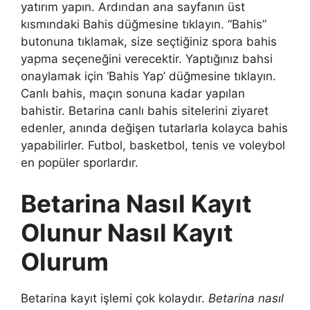
yatırım yapın. Ardından ana sayfanın üst
kısmındaki Bahis düğmesine tıklayın. “Bahis”
butonuna tıklamak, size seçtiğiniz spora bahis
yapma seçeneğini verecektir. Yaptığınız bahsi
onaylamak için ‘Bahis Yap’ düğmesine tıklayın.
Canlı bahis, maçın sonuna kadar yapılan
bahistir. Betarina canlı bahis sitelerini ziyaret
edenler, anında değişen tutarlarla kolayca bahis
yapabilirler. Futbol, ​​basketbol, ​​tenis ve voleybol
en popüler sporlardır.
Betarina Nasıl Kayıt
Olunur Nasıl Kayıt
Olurum
Betarina kayıt işlemi çok kolaydır.
Betarina nasıl