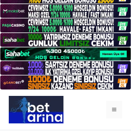
İçeriğe
atla
Menü