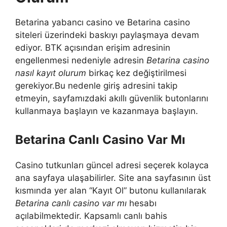
Betarina yabancı casino ve Betarina casino
siteleri üzerindeki baskıyı paylaşmaya devam
ediyor. BTK açısından erişim adresinin
engellenmesi nedeniyle adresin
Betarina casino
nasıl kayıt olurum
birkaç kez değiştirilmesi
gerekiyor.Bu nedenle giriş adresini takip
etmeyin, sayfamızdaki akıllı güvenlik butonlarını
kullanmaya başlayın ve kazanmaya başlayın.
Betarina Canlı Casino Var Mı
Casino tutkunları güncel adresi seçerek kolayca
ana sayfaya ulaşabilirler. Site ana sayfasının üst
kısmında yer alan “Kayıt Ol” butonu kullanılarak
Betarina canlı casino var mı
hesabı
açılabilmektedir. Kapsamlı canlı bahis