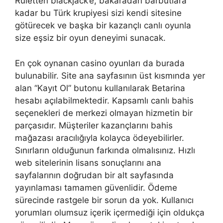
Ruletten blackjack’e, bakaradan barbutlara
kadar bu Türk krupiyesi sizi kendi sitesine
götürecek ve başka bir kazançlı canlı oyunla
size eşsiz bir oyun deneyimi sunacak.
En çok oynanan casino oyunları da burada
bulunabilir. Site ana sayfasının üst kısmında yer
alan “Kayıt Ol” butonu kullanılarak Betarina
hesabı açılabilmektedir. Kapsamlı canlı bahis
seçenekleri de merkezi olmayan hizmetin bir
parçasıdır. Müşteriler kazançlarını bahis
mağazası aracılığıyla kolayca ödeyebilirler.
Sınırların olduğunun farkında olmalısınız. Hızlı
web sitelerinin lisans sonuçlarını ana
sayfalarının doğrudan bir alt sayfasında
yayınlaması tamamen güvenlidir. Ödeme
sürecinde rastgele bir sorun da yok. Kullanıcı
yorumları olumsuz içerik içermediği için oldukça