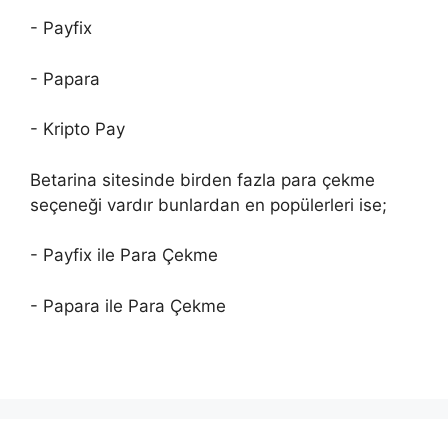
- Payfix
- Papara
- Kripto Pay
Betarina sitesinde birden fazla para çekme
seçeneği vardır bunlardan en popülerleri ise;
- Payfix ile Para Çekme
- Papara ile Para Çekme