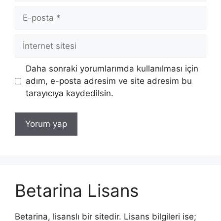
E-
posta
İnternet
sitesi
Daha sonraki yorumlarımda kullanılması için
adım, e-posta adresim ve site adresim bu
tarayıcıya kaydedilsin.
Betarina Lisans
Betarina, lisanslı bir sitedir. Lisans bilgileri ise;