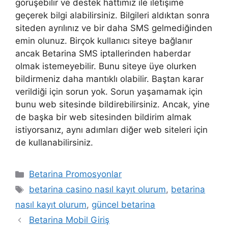
görüşebilir ve destek hattımız ile iletişime
geçerek bilgi alabilirsiniz. Bilgileri aldıktan sonra
siteden ayrılınız ve bir daha SMS gelmediğinden
emin olunuz. Birçok kullanıcı siteye bağlanır
ancak Betarina SMS iptallerinden haberdar
olmak istemeyebilir. Bunu siteye üye olurken
bildirmeniz daha mantıklı olabilir. Baştan karar
verildiği için sorun yok. Sorun yaşamamak için
bunu web sitesinde bildirebilirsiniz. Ancak, yine
de başka bir web sitesinden bildirim almak
istiyorsanız, aynı adımları diğer web siteleri için
de kullanabilirsiniz.
Kategoriler
Betarina Promosyonlar
Etiketler
betarina casino nasıl kayıt olurum
,
betarina
nasıl kayıt olurum
,
güncel betarina
Betarina Mobil Giriş