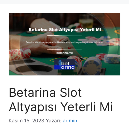
Betarina Slot
Altyapısı Yeterli Mi
Kasım 15, 2023
Yazarı:
admin