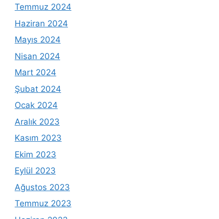
Temmuz 2024
Haziran 2024
Mayıs 2024
Nisan 2024
Mart 2024
Şubat 2024
Ocak 2024
Aralık 2023
Kasım 2023
Ekim 2023
Eylül 2023
Ağustos 2023
Temmuz 2023