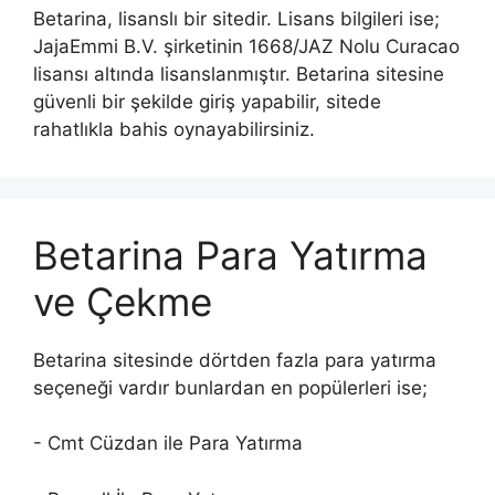
Betarina, lisanslı bir sitedir. Lisans bilgileri ise;
JajaEmmi B.V. şirketinin 1668/JAZ Nolu Curacao
lisansı altında lisanslanmıştır. Betarina sitesine
güvenli bir şekilde giriş yapabilir, sitede
rahatlıkla bahis oynayabilirsiniz.
Betarina Para Yatırma
ve Çekme
Betarina sitesinde dörtden fazla para yatırma
seçeneği vardır bunlardan en popülerleri ise;
- Cmt Cüzdan ile Para Yatırma