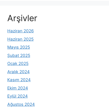
Arşivler
Haziran 2026
Haziran 2025
Mayıs 2025
Şubat 2025
Ocak 2025
Aralık 2024
Kasım 2024
Ekim 2024
Eylül 2024
Ağustos 2024