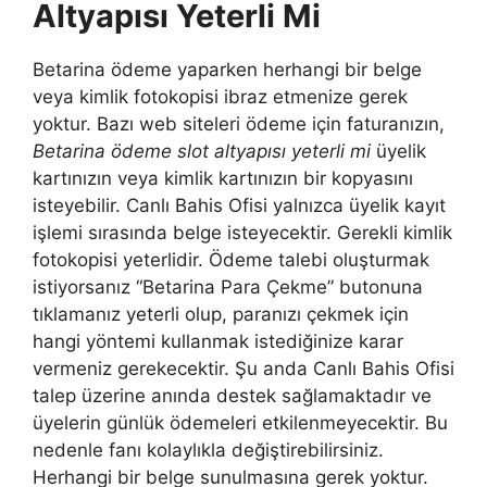
Altyapısı Yeterli Mi
Betarina ödeme yaparken herhangi bir belge
veya kimlik fotokopisi ibraz etmenize gerek
yoktur. Bazı web siteleri ödeme için faturanızın,
Betarina ödeme slot altyapısı yeterli mi
üyelik
kartınızın veya kimlik kartınızın bir kopyasını
isteyebilir. Canlı Bahis Ofisi yalnızca üyelik kayıt
işlemi sırasında belge isteyecektir. Gerekli kimlik
fotokopisi yeterlidir. Ödeme talebi oluşturmak
istiyorsanız “Betarina Para Çekme” butonuna
tıklamanız yeterli olup, paranızı çekmek için
hangi yöntemi kullanmak istediğinize karar
vermeniz gerekecektir. Şu anda Canlı Bahis Ofisi
talep üzerine anında destek sağlamaktadır ve
üyelerin günlük ödemeleri etkilenmeyecektir. Bu
nedenle fanı kolaylıkla değiştirebilirsiniz.
Herhangi bir belge sunulmasına gerek yoktur.