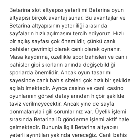
Betarina slot altyapısı yeterli mi Betarina oyun
altyapısı birçok avantaj sunar. Bu avantajlar ve
Betarina altyapısının yeterliliği arasında
sayfaların hızlı açılmasını tercih ediyoruz. Hızlı
bir açılış sayfası çok önemlidir, çünkü canlı
bahisler çevrimiçi olarak canlı olarak oynanır.
Masa kaydırma, özellikle spor bahisleri ve canlı
bahisler gibi skorların anında değişebildiği
sporlarda önemlidir. Ancak oyun tasarımı
sayesinde canlı bahis siteleri çok hızlı bir şekilde
açılabilmektedir. Ayrıca casino ve canlı casino
oyunlarının görsel detaylarından hiçbir şekilde
taviz verilmeyecektir. Ancak yine de sayfa
donmalarıyla ilgili sorunlarınız var. Üyelik işlemi
sırasında Betarina ID gönderme işlemi aktif hale
gelmektedir. Bununla ilgili Betarina altyapısı
yeterli ayrıntıları yakında vereceğiz. Canlı bahis