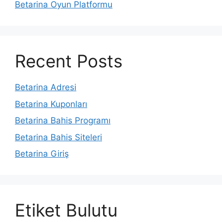
Betarina Oyun Platformu
Recent Posts
Betarina Adresi
Betarina Kuponları
Betarina Bahis Programı
Betarina Bahis Siteleri
Betarina Giriş
Etiket Bulutu