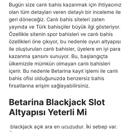
Bugün size canlı bahis kazanmak için ihtiyacınız
olan tüm detayları veren detaylı bir inceleme ile
geri döneceğiz. Canlı bahis siteleri zaten
yayında ve Türk bahisçiler büyük ilgi gösteriyor.
Özellikle sitenin spor bahisleri ve canlı bahis
özellikleri öne çıkıyor, bu nedenle oyun altyapısı
ile oluşturulan canlı bahisler, üyelere en iyi para
kazanma şansını sunuyor. Bu, başlangıçta
ülkemizde mümkün olmayan canlı bahisleri
içerir. Bu nedenle Betarina kayıt işlemi ile canlı
bahis ofisi olduğunuzda benzersiz bahis
fırsatlarına erişim sağlayabilirsiniz.
Betarina Blackjack Slot
Altyapısı Yeterli Mi
blackjack açık ara en ucuzudur. İki sebep var.