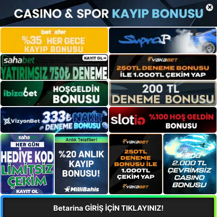
×
Betarina GİRİŞ İÇİN TIKLAYINIZ!