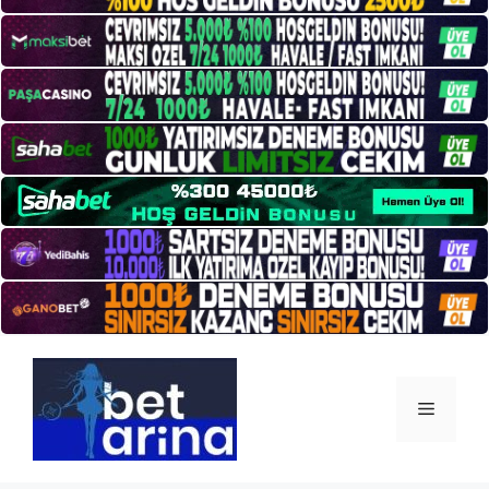
İçeriğe
atla
Menü