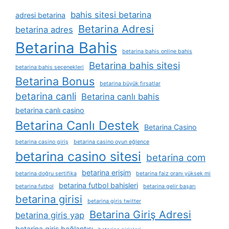
bahis sitesi betarina
adresi betarina
Betarina Adresi
betarina adres
Betarina Bahis
betarina bahis online bahis
Betarina bahis sitesi
betarina bahis seçenekleri
Betarina Bonus
betarina büyük fırsatlar
betarina canli
Betarina canlı bahis
betarina canlı casino
Betarina Canlı Destek
Betarina Casino
betarina casino giriş
betarina casino oyun eğlence
betarina casino sitesi
betarina com
betarina erişim
betarina doğru sertifika
betarina faiz oranı yüksek mi
betarina futbol bahisleri
betarina futbol
betarina gelir başarı
betarina girisi
betarina giris twitter
Betarina Giriş Adresi
betarina giris yap
betarina giriş bağlantısı