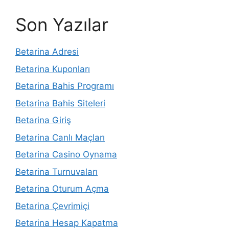
Son Yazılar
Betarina Adresi
Betarina Kuponları
Betarina Bahis Programı
Betarina Bahis Siteleri
Betarina Giriş
Betarina Canlı Maçları
Betarina Casino Oynama
Betarina Turnuvaları
Betarina Oturum Açma
Betarina Çevrimiçi
Betarina Hesap Kapatma