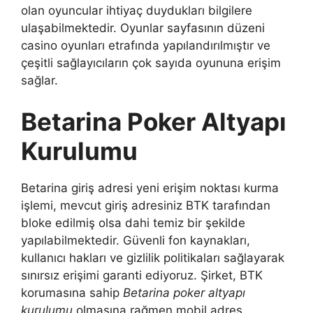
olan oyuncular ihtiyaç duydukları bilgilere
ulaşabilmektedir. Oyunlar sayfasının düzeni
casino oyunları etrafında yapılandırılmıştır ve
çeşitli sağlayıcıların çok sayıda oyununa erişim
sağlar.
Betarina Poker Altyapı
Kurulumu
Betarina giriş adresi yeni erişim noktası kurma
işlemi, mevcut giriş adresiniz BTK tarafından
bloke edilmiş olsa dahi temiz bir şekilde
yapılabilmektedir. Güvenli fon kaynakları,
kullanıcı hakları ve gizlilik politikaları sağlayarak
sınırsız erişimi garanti ediyoruz. Şirket, BTK
korumasına sahip
Betarina poker altyapı
kurulumu
olmasına rağmen mobil adres