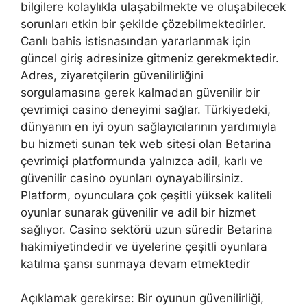
bilgilere kolaylıkla ulaşabilmekte ve oluşabilecek
sorunları etkin bir şekilde çözebilmektedirler.
Canlı bahis istisnasından yararlanmak için
güncel giriş adresinize gitmeniz gerekmektedir.
Adres, ziyaretçilerin güvenilirliğini
sorgulamasına gerek kalmadan güvenilir bir
çevrimiçi casino deneyimi sağlar. Türkiyedeki,
dünyanın en iyi oyun sağlayıcılarının yardımıyla
bu hizmeti sunan tek web sitesi olan Betarina
çevrimiçi platformunda yalnızca adil, karlı ve
güvenilir casino oyunları oynayabilirsiniz.
Platform, oyunculara çok çeşitli yüksek kaliteli
oyunlar sunarak güvenilir ve adil bir hizmet
sağlıyor. Casino sektörü uzun süredir Betarina
hakimiyetindedir ve üyelerine çeşitli oyunlara
katılma şansı sunmaya devam etmektedir
Açıklamak gerekirse: Bir oyunun güvenilirliği,