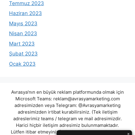
Temmuz 2023
Haziran 2023
Mayıs 2023
Nisan 2023
Mart 2023
Şubat 2023
Ocak 2023
Avrasya'nın en büyük reklam platformunda olmak için
Microsoft Teams:
reklam@avrasyamarketing.com
adresimizden veya Telegram: @Avrasyamarketing
adresimizden irtibat kurabilirsiniz. (Tek iletişim
adreslerimiz teams / telegram ve mail adresimizdir.
Harici hiçbir iletişim adresimiz bulunmamaktadır.
Lütfen itibar etmeyiniz.) Türkiye yasalarına göre 7258