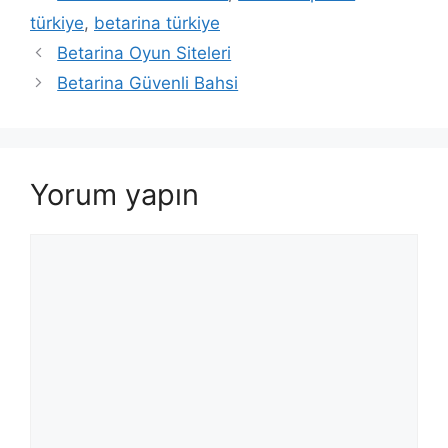
türkiye
,
betarina türkiye
Betarina Oyun Siteleri
Betarina Güvenli Bahsi
Yorum yapın
Yorum