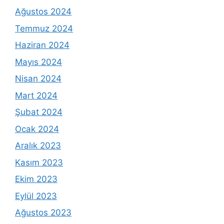
Ağustos 2024
Temmuz 2024
Haziran 2024
Mayıs 2024
Nisan 2024
Mart 2024
Şubat 2024
Ocak 2024
Aralık 2023
Kasım 2023
Ekim 2023
Eylül 2023
Ağustos 2023