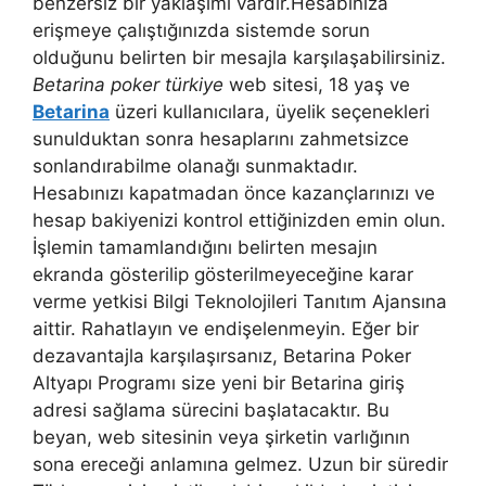
benzersiz bir yaklaşımı vardır.Hesabınıza
erişmeye çalıştığınızda sistemde sorun
olduğunu belirten bir mesajla karşılaşabilirsiniz.
Betarina poker türkiye
web sitesi, 18 yaş ve
Betarina
üzeri kullanıcılara, üyelik seçenekleri
sunulduktan sonra hesaplarını zahmetsizce
sonlandırabilme olanağı sunmaktadır.
Hesabınızı kapatmadan önce kazançlarınızı ve
hesap bakiyenizi kontrol ettiğinizden emin olun.
İşlemin tamamlandığını belirten mesajın
ekranda gösterilip gösterilmeyeceğine karar
verme yetkisi Bilgi Teknolojileri Tanıtım Ajansına
aittir. Rahatlayın ve endişelenmeyin. Eğer bir
dezavantajla karşılaşırsanız, Betarina Poker
Altyapı Programı size yeni bir Betarina giriş
adresi sağlama sürecini başlatacaktır. Bu
beyan, web sitesinin veya şirketin varlığının
sona ereceği anlamına gelmez. Uzun bir süredir