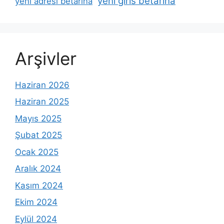
yeni giris betarina
yeni adresi betarina
Arşivler
Haziran 2026
Haziran 2025
Mayıs 2025
Şubat 2025
Ocak 2025
Aralık 2024
Kasım 2024
Ekim 2024
Eylül 2024