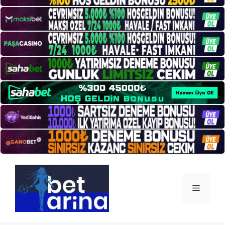
İçeriğe
atla
Menü