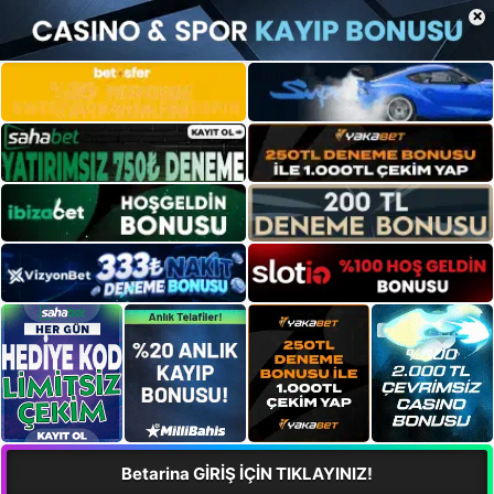
×
Betarina GİRİŞ İÇİN TIKLAYINIZ!