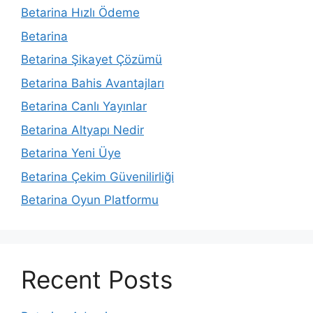
Betarina Hızlı Ödeme
Betarina
Betarina Şikayet Çözümü
Betarina Bahis Avantajları
Betarina Canlı Yayınlar
Betarina Altyapı Nedir
Betarina Yeni Üye
Betarina Çekim Güvenilirliği
Betarina Oyun Platformu
Recent Posts