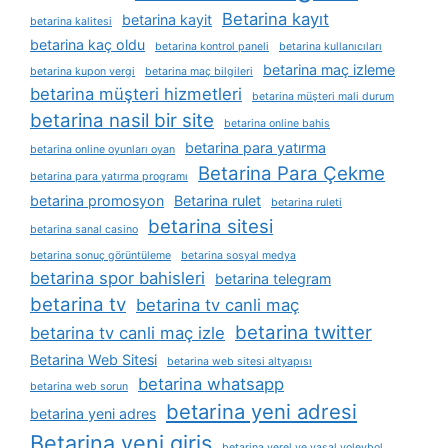
Betarina kayıt
betarina kayit
betarina kalitesi
betarina kaç oldu
betarina kontrol paneli
betarina kullanıcıları
betarina maç izleme
betarina kupon vergi
betarina maç bilgileri
betarina müşteri hizmetleri
betarina müşteri mali durum
betarina nasil bir site
betarina online bahis
betarina para yatırma
betarina online oyunları oyan
Betarina Para Çekme
betarina para yatırma programı
betarina promosyon
Betarina rulet
betarina ruleti
betarina sitesi
betarina sanal casino
betarina sonuç görüntüleme
betarina sosyal medya
betarina spor bahisleri
betarina telegram
betarina tv
betarina tv canli maç
betarina twitter
betarina tv canli maç izle
Betarina Web Sitesi
betarina web sitesi altyapısı
betarina whatsapp
betarina web sorun
betarina yeni adresi
betarina yeni adres
Betarina yeni giriş
betarina yerel ve yasal voleybol