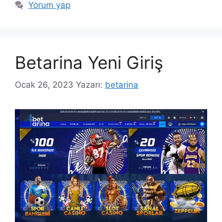
Yorum yap
Betarina Yeni Giriş
Ocak 26, 2023
Yazarı:
betarina