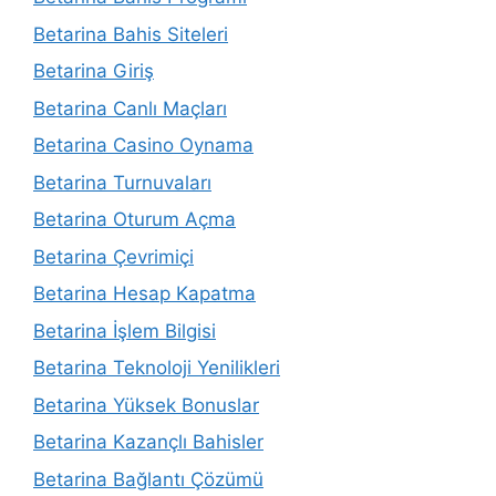
Betarina Bahis Siteleri
Betarina Giriş
Betarina Canlı Maçları
Betarina Casino Oynama
Betarina Turnuvaları
Betarina Oturum Açma
Betarina Çevrimiçi
Betarina Hesap Kapatma
Betarina İşlem Bilgisi
Betarina Teknoloji Yenilikleri
Betarina Yüksek Bonuslar
Betarina Kazançlı Bahisler
Betarina Bağlantı Çözümü