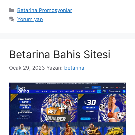
Kategoriler
Betarina Promosyonlar
Yorum yap
Betarina Bahis Sitesi
Ocak 29, 2023
Yazarı:
betarina