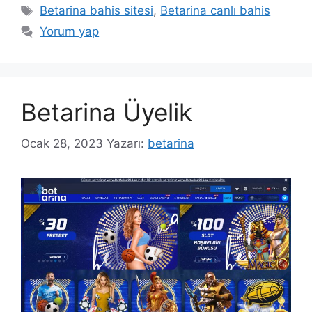
Etiketler
Betarina bahis sitesi
,
Betarina canlı bahis
Yorum yap
Betarina Üyelik
Ocak 28, 2023
Yazarı:
betarina