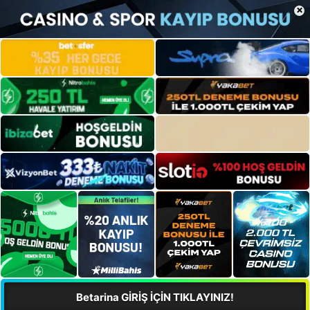
×
Betarina GİRİŞ İÇİN TIKLAYINIZ!