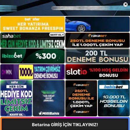
×
Betarina GİRİŞ İÇİN TIKLAYINIZ!