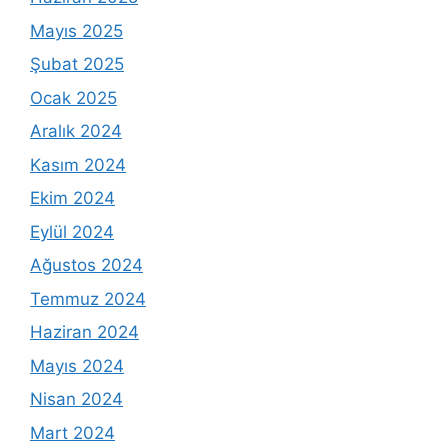
Mayıs 2025
Şubat 2025
Ocak 2025
Aralık 2024
Kasım 2024
Ekim 2024
Eylül 2024
Ağustos 2024
Temmuz 2024
Haziran 2024
Mayıs 2024
Nisan 2024
Mart 2024