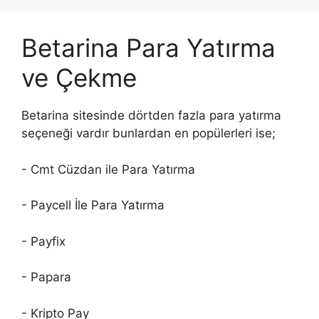
Betarina Para Yatırma
ve Çekme
Betarina sitesinde dörtden fazla para yatırma
seçeneği vardır bunlardan en popülerleri ise;
- Cmt Cüzdan ile Para Yatırma
- Paycell İle Para Yatırma
- Payfix
- Papara
- Kripto Pay