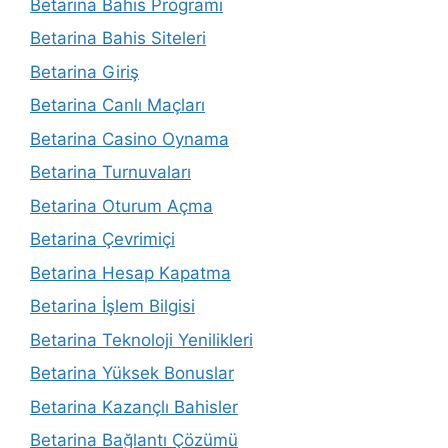
Betarina Bahis Programı
Betarina Bahis Siteleri
Betarina Giriş
Betarina Canlı Maçları
Betarina Casino Oynama
Betarina Turnuvaları
Betarina Oturum Açma
Betarina Çevrimiçi
Betarina Hesap Kapatma
Betarina İşlem Bilgisi
Betarina Teknoloji Yenilikleri
Betarina Yüksek Bonuslar
Betarina Kazançlı Bahisler
Betarina Bağlantı Çözümü