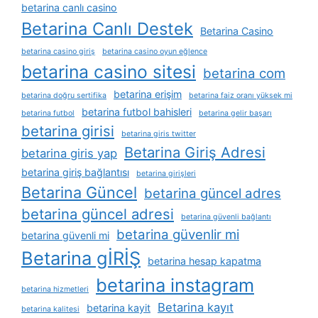
betarina canlı casino
Betarina Canlı Destek
Betarina Casino
betarina casino giriş
betarina casino oyun eğlence
betarina casino sitesi
betarina com
betarina erişim
betarina doğru sertifika
betarina faiz oranı yüksek mi
betarina futbol bahisleri
betarina futbol
betarina gelir başarı
betarina girisi
betarina giris twitter
Betarina Giriş Adresi
betarina giris yap
betarina giriş bağlantısı
betarina girişleri
Betarina Güncel
betarina güncel adres
betarina güncel adresi
betarina güvenli bağlantı
betarina güvenlir mi
betarina güvenli mi
Betarina gİRİŞ
betarina hesap kapatma
betarina instagram
betarina hizmetleri
Betarina kayıt
betarina kayit
betarina kalitesi