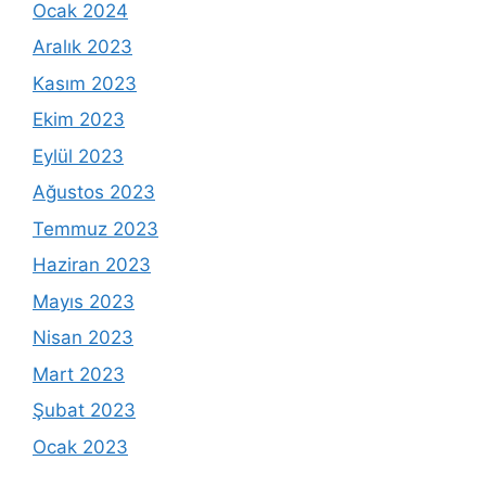
Ocak 2024
Aralık 2023
Kasım 2023
Ekim 2023
Eylül 2023
Ağustos 2023
Temmuz 2023
Haziran 2023
Mayıs 2023
Nisan 2023
Mart 2023
Şubat 2023
Ocak 2023