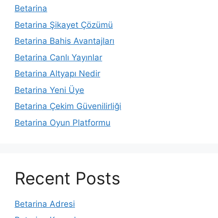
Betarina
Betarina Şikayet Çözümü
Betarina Bahis Avantajları
Betarina Canlı Yayınlar
Betarina Altyapı Nedir
Betarina Yeni Üye
Betarina Çekim Güvenilirliği
Betarina Oyun Platformu
Recent Posts
Betarina Adresi