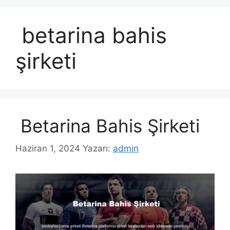
betarina bahis
şirketi
Betarina Bahis Şirketi
Haziran 1, 2024
Yazarı:
admin