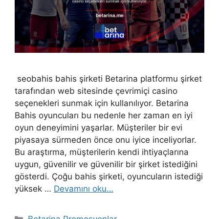
seobahis bahis şirketi Betarina platformu şirket
tarafından web sitesinde çevrimiçi casino
seçenekleri sunmak için kullanılıyor. Betarina
Bahis oyuncuları bu nedenle her zaman en iyi
oyun deneyimini yaşarlar. Müşteriler bir evi
piyasaya sürmeden önce onu iyice inceliyorlar.
Bu araştırma, müşterilerin kendi ihtiyaçlarına
uygun, güvenilir ve güvenilir bir şirket istediğini
gösterdi. Çoğu bahis şirketi, oyuncuların istediği
yüksek …
Devamını oku…
Kategoriler