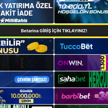
Betarina GİRİŞ İÇİN TIKLAYINIZ!