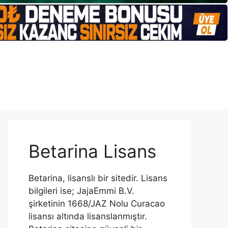
Betarina Lisans
Betarina, lisanslı bir sitedir. Lisans
bilgileri ise; JajaEmmi B.V.
şirketinin 1668/JAZ Nolu Curacao
lisansı altında lisanslanmıştır.