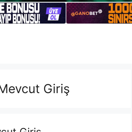
Mevcut Giriş
ut Giriş