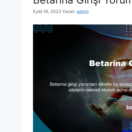
Eylül 16, 2023
Yazarı:
admin