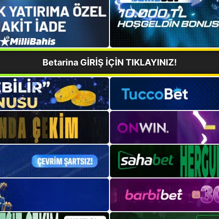
Betarina GİRİŞ İÇİN TIKLAYINIZ!