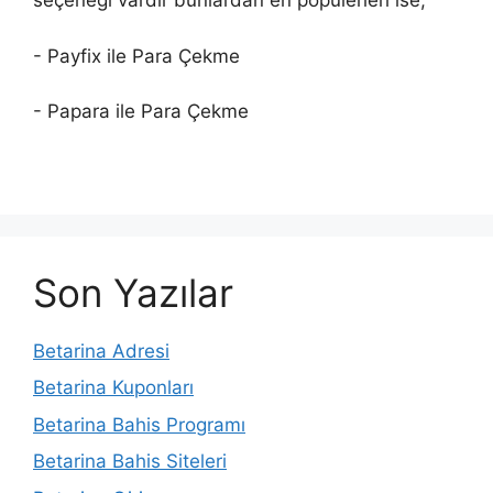
seçeneği vardır bunlardan en popülerleri ise;
- Payfix ile Para Çekme
- Papara ile Para Çekme
Son Yazılar
Betarina Adresi
Betarina Kuponları
Betarina Bahis Programı
Betarina Bahis Siteleri