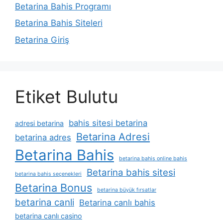
Betarina Bahis Programı
Betarina Bahis Siteleri
Betarina Giriş
Etiket Bulutu
bahis sitesi betarina
adresi betarina
Betarina Adresi
betarina adres
Betarina Bahis
betarina bahis online bahis
Betarina bahis sitesi
betarina bahis seçenekleri
Betarina Bonus
betarina büyük fırsatlar
betarina canli
Betarina canlı bahis
betarina canlı casino