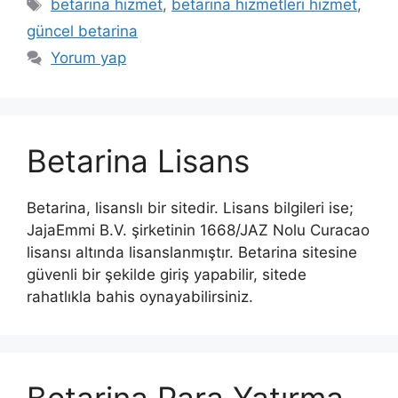
Etiketler
betarina hizmet
,
betarina hizmetleri hizmet
,
güncel betarina
Yorum yap
Betarina Lisans
Betarina, lisanslı bir sitedir. Lisans bilgileri ise;
JajaEmmi B.V. şirketinin 1668/JAZ Nolu Curacao
lisansı altında lisanslanmıştır. Betarina sitesine
güvenli bir şekilde giriş yapabilir, sitede
rahatlıkla bahis oynayabilirsiniz.