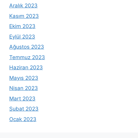
Aralık 2023
Kasım 2023
Ekim 2023
Eylül 2023
Ağustos 2023
Temmuz 2023
Haziran 2023
Mayıs 2023
Nisan 2023
Mart 2023
Şubat 2023
Ocak 2023