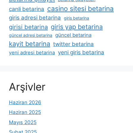
casino sitesi betarina
canli betarina
giris adresi betarina
giris betarina
giris yap betarina
girisi betarina
güncel betarina
güncel adresi betarina
kayit betarina
twitter betarina
yeni giris betarina
yeni adresi betarina
Arşivler
Haziran 2026
Haziran 2025
Mayıs 2025
Şubat 2025