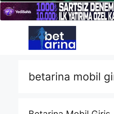
İçeriğe
atla
betarina mobil gi
Betarina Mobil Giriş