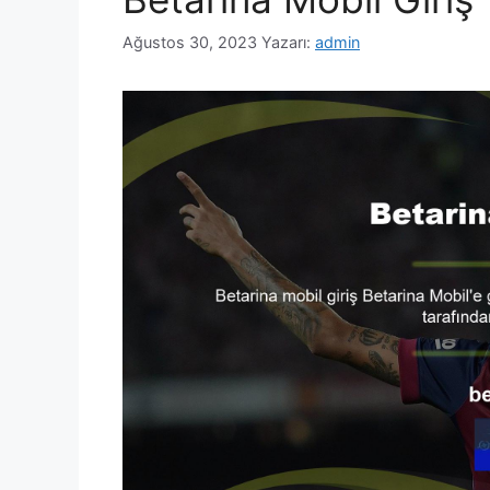
Ağustos 30, 2023
Yazarı:
admin