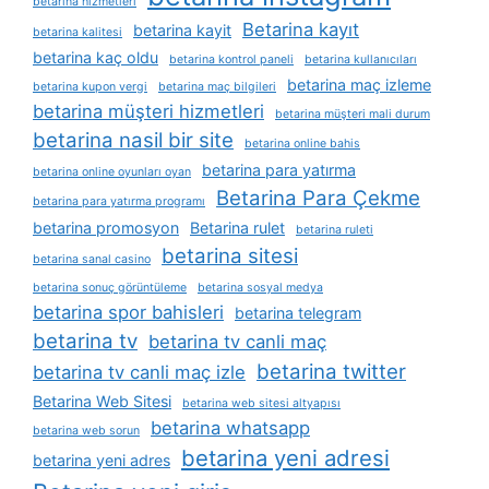
betarina hizmetleri
Betarina kayıt
betarina kayit
betarina kalitesi
betarina kaç oldu
betarina kontrol paneli
betarina kullanıcıları
betarina maç izleme
betarina kupon vergi
betarina maç bilgileri
betarina müşteri hizmetleri
betarina müşteri mali durum
betarina nasil bir site
betarina online bahis
betarina para yatırma
betarina online oyunları oyan
Betarina Para Çekme
betarina para yatırma programı
betarina promosyon
Betarina rulet
betarina ruleti
betarina sitesi
betarina sanal casino
betarina sonuç görüntüleme
betarina sosyal medya
betarina spor bahisleri
betarina telegram
betarina tv
betarina tv canli maç
betarina twitter
betarina tv canli maç izle
Betarina Web Sitesi
betarina web sitesi altyapısı
betarina whatsapp
betarina web sorun
betarina yeni adresi
betarina yeni adres