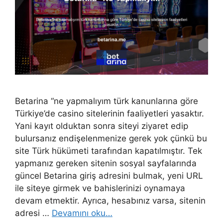
Betarina “ne yapmalıyım türk kanunlarına göre
Türkiye’de casino sitelerinin faaliyetleri yasaktır.
Yani kayıt olduktan sonra siteyi ziyaret edip
bulursanız endişelenmenize gerek yok çünkü bu
site Türk hükümeti tarafından kapatılmıştır. Tek
yapmanız gereken sitenin sosyal sayfalarında
güncel Betarina giriş adresini bulmak, yeni URL
ile siteye girmek ve bahislerinizi oynamaya
devam etmektir. Ayrıca, hesabınız varsa, sitenin
adresi …
Devamını oku…