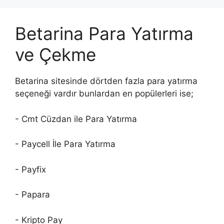
Betarina Para Yatırma
ve Çekme
Betarina sitesinde dörtden fazla para yatırma
seçeneği vardır bunlardan en popülerleri ise;
- Cmt Cüzdan ile Para Yatırma
- Paycell İle Para Yatırma
- Payfix
- Papara
- Kripto Pay