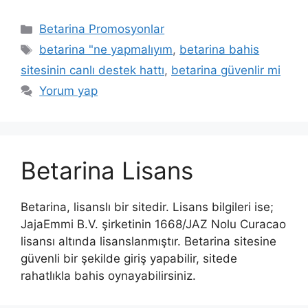
Kategoriler
Betarina Promosyonlar
Etiketler
betarina "ne yapmalıyım
,
betarina bahis
sitesinin canlı destek hattı
,
betarina güvenlir mi
Yorum yap
Betarina Lisans
Betarina, lisanslı bir sitedir. Lisans bilgileri ise;
JajaEmmi B.V. şirketinin 1668/JAZ Nolu Curacao
lisansı altında lisanslanmıştır. Betarina sitesine
güvenli bir şekilde giriş yapabilir, sitede
rahatlıkla bahis oynayabilirsiniz.