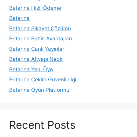
Betarina Hızlı Ödeme
Betarina
Betarina Şikayet Çözümü
Betarina Bahis Avantajları
Betarina Canlı Yayınlar
Betarina Altyapı Nedir
Betarina Yeni Üye
Betarina Çekim Güvenilirliği
Betarina Oyun Platformu
Recent Posts