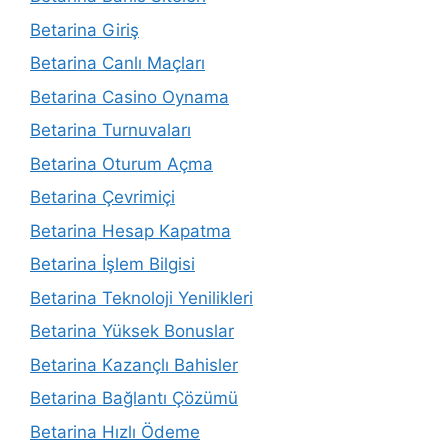
Betarina Giriş
Betarina Canlı Maçları
Betarina Casino Oynama
Betarina Turnuvaları
Betarina Oturum Açma
Betarina Çevrimiçi
Betarina Hesap Kapatma
Betarina İşlem Bilgisi
Betarina Teknoloji Yenilikleri
Betarina Yüksek Bonuslar
Betarina Kazançlı Bahisler
Betarina Bağlantı Çözümü
Betarina Hızlı Ödeme