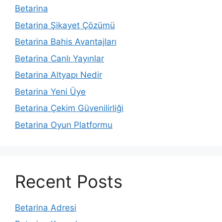
Betarina
Betarina Şikayet Çözümü
Betarina Bahis Avantajları
Betarina Canlı Yayınlar
Betarina Altyapı Nedir
Betarina Yeni Üye
Betarina Çekim Güvenilirliği
Betarina Oyun Platformu
Recent Posts
Betarina Adresi