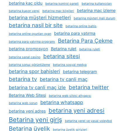
betarina kaç oldu
betarina kontrol paneli
betarina kullanıcıları
betarina maç izleme
betarina kupon vergi
betarina maç bilgileri
betarina müşteri hizmetleri
betarina müşteri mali durum
betarina nasil bir site
betarina online bahis
betarina para yatırma
betarina online oyunları oyan
Betarina Para Çekme
betarina para yatırma programı
betarina promosyon
Betarina rulet
betarina ruleti
betarina sitesi
betarina sanal casino
betarina sonuç görüntüleme
betarina sosyal medya
betarina spor bahisleri
betarina telegram
betarina tv
betarina tv canli maç
betarina twitter
betarina tv canli maç izle
Betarina Web Sitesi
betarina web sitesi altyapısı
betarina whatsapp
betarina web sorun
betarina yeni adresi
betarina yeni adres
Betarina yeni giriş
betarina yerel ve yasal voleybol
Betarina üyelik
betarina üyelik girişleri