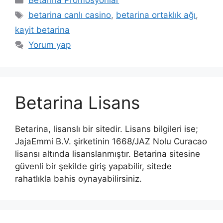
Betarina Promosyonlar
Etiketler
betarina canlı casino
,
betarina ortaklık ağı
,
kayit betarina
Yorum yap
Betarina Lisans
Betarina, lisanslı bir sitedir. Lisans bilgileri ise;
JajaEmmi B.V. şirketinin 1668/JAZ Nolu Curacao
lisansı altında lisanslanmıştır. Betarina sitesine
güvenli bir şekilde giriş yapabilir, sitede
rahatlıkla bahis oynayabilirsiniz.