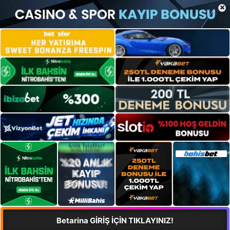
×
Betarina GİRİŞ İÇİN TIKLAYINIZ!