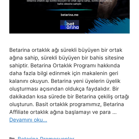
Betarina ortaklık ağı sürekli büyüyen bir ortak
ağına sahip, sürekli büyüyen bir bahis sitesine
sahiptir. Betarina Ortaklık Programı hakkında
daha fazla bilgi edinmek için makalenin geri
kalanını okuyun. Betarina yeni üyelerin üyelik
oluşturması açısından oldukça faydalıdır. Bir
dakikadan kısa sürede bir Betarina çekiliş ortağı
oluşturun. Basit ortaklık programımız, Betarina
Affiliate ortaklık ağına başlamayı ve para …
Devamını oku…
Kategoriler