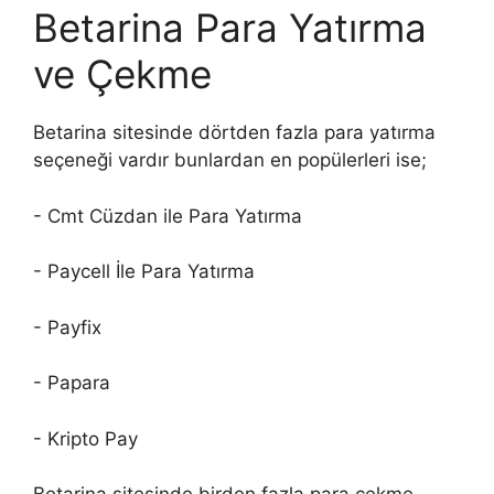
Betarina Para Yatırma
ve Çekme
Betarina sitesinde dörtden fazla para yatırma
seçeneği vardır bunlardan en popülerleri ise;
- Cmt Cüzdan ile Para Yatırma
- Paycell İle Para Yatırma
- Payfix
- Papara
- Kripto Pay