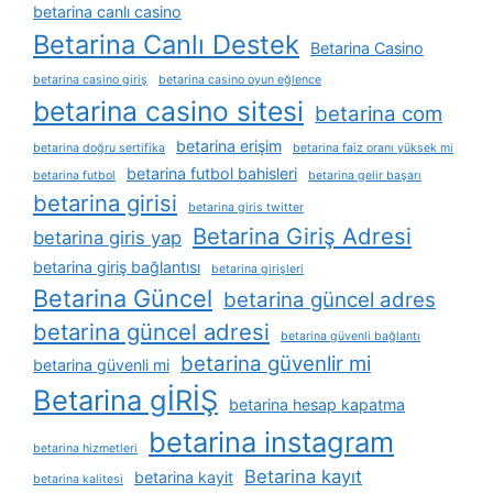
betarina canlı casino
Betarina Canlı Destek
Betarina Casino
betarina casino giriş
betarina casino oyun eğlence
betarina casino sitesi
betarina com
betarina erişim
betarina doğru sertifika
betarina faiz oranı yüksek mi
betarina futbol bahisleri
betarina futbol
betarina gelir başarı
betarina girisi
betarina giris twitter
Betarina Giriş Adresi
betarina giris yap
betarina giriş bağlantısı
betarina girişleri
Betarina Güncel
betarina güncel adres
betarina güncel adresi
betarina güvenli bağlantı
betarina güvenlir mi
betarina güvenli mi
Betarina gİRİŞ
betarina hesap kapatma
betarina instagram
betarina hizmetleri
Betarina kayıt
betarina kayit
betarina kalitesi