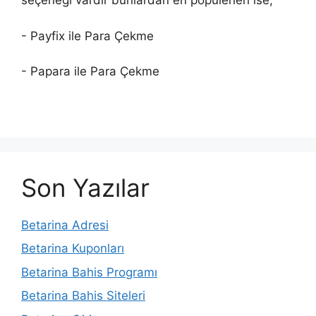
seçeneği vardır bunlardan en popülerleri ise;
- Payfix ile Para Çekme
- Papara ile Para Çekme
Son Yazılar
Betarina Adresi
Betarina Kuponları
Betarina Bahis Programı
Betarina Bahis Siteleri