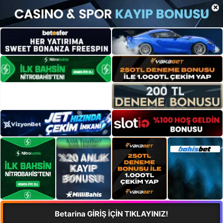
×
Betarina GİRİŞ İÇİN TIKLAYINIZ!