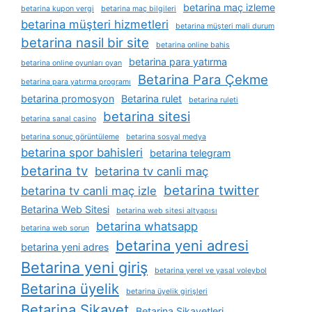
betarina maç izleme
betarina kupon vergi
betarina maç bilgileri
betarina müşteri hizmetleri
betarina müşteri mali durum
betarina nasil bir site
betarina online bahis
betarina para yatırma
betarina online oyunları oyan
Betarina Para Çekme
betarina para yatırma programı
betarina promosyon
Betarina rulet
betarina ruleti
betarina sitesi
betarina sanal casino
betarina sonuç görüntüleme
betarina sosyal medya
betarina spor bahisleri
betarina telegram
betarina tv
betarina tv canli maç
betarina twitter
betarina tv canli maç izle
Betarina Web Sitesi
betarina web sitesi altyapısı
betarina whatsapp
betarina web sorun
betarina yeni adresi
betarina yeni adres
Betarina yeni giriş
betarina yerel ve yasal voleybol
Betarina üyelik
betarina üyelik girişleri
Betarina Şikayet
Betarina Şikayetleri