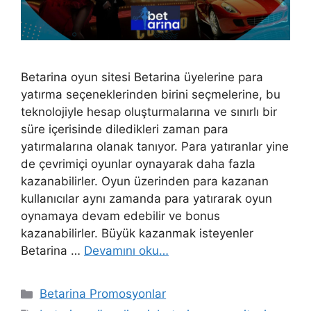
Betarina oyun sitesi Betarina üyelerine para
yatırma seçeneklerinden birini seçmelerine, bu
teknolojiyle hesap oluşturmalarına ve sınırlı bir
süre içerisinde diledikleri zaman para
yatırmalarına olanak tanıyor. Para yatıranlar yine
de çevrimiçi oyunlar oynayarak daha fazla
kazanabilirler. Oyun üzerinden para kazanan
kullanıcılar aynı zamanda para yatırarak oyun
oynamaya devam edebilir ve bonus
kazanabilirler. Büyük kazanmak isteyenler
Betarina …
Devamını oku…
Kategoriler
Betarina Promosyonlar