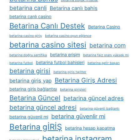
betarina büyük fırsatlar
betarina canli
Betarina canlı bahis
betarina canlı casino
Betarina Canlı Destek
Betarina Casino
betarina casino giriş
betarina casino oyun eğlence
betarina casino sitesi
betarina com
betarina erişim
betarina doğru sertifika
betarina faiz oranı yüksek mi
betarina futbol bahisleri
betarina futbol
betarina gelir başarı
betarina girisi
betarina giris twitter
Betarina Giriş Adresi
betarina giris yap
betarina giriş bağlantısı
betarina girişleri
Betarina Güncel
betarina güncel adres
betarina güncel adresi
betarina güvenli bağlantı
betarina güvenlir mi
betarina güvenli mi
Betarina gİRİŞ
betarina hesap kapatma
betarina instagram