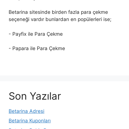
Betarina sitesinde birden fazla para çekme
seçeneği vardır bunlardan en popülerleri ise;
- Payfix ile Para Çekme
- Papara ile Para Çekme
Son Yazılar
Betarina Adresi
Betarina Kuponları