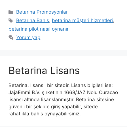
Kategoriler
Betarina Promosyonlar
Etiketler
Betarina Bahis
,
betarina müşteri hizmetleri
,
betarina pilot nasıl oynanır
Yorum yap
Betarina Lisans
Betarina, lisanslı bir sitedir. Lisans bilgileri ise;
JajaEmmi B.V. şirketinin 1668/JAZ Nolu Curacao
lisansı altında lisanslanmıştır. Betarina sitesine
güvenli bir şekilde giriş yapabilir, sitede
rahatlıkla bahis oynayabilirsiniz.