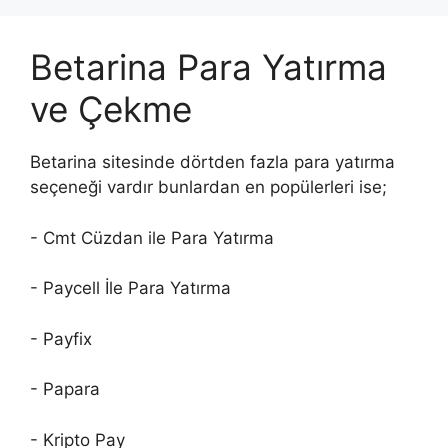
Betarina Para Yatırma
ve Çekme
Betarina sitesinde dörtden fazla para yatırma
seçeneği vardır bunlardan en popülerleri ise;
- Cmt Cüzdan ile Para Yatırma
- Paycell İle Para Yatırma
- Payfix
- Papara
- Kripto Pay