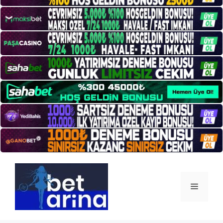
İçeriğe
atla
Menü