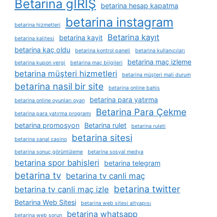
Betarina gİRİŞ
betarina hesap kapatma
betarina instagram
betarina hizmetleri
Betarina kayıt
betarina kayit
betarina kalitesi
betarina kaç oldu
betarina kontrol paneli
betarina kullanıcıları
betarina maç izleme
betarina kupon vergi
betarina maç bilgileri
betarina müşteri hizmetleri
betarina müşteri mali durum
betarina nasil bir site
betarina online bahis
betarina para yatırma
betarina online oyunları oyan
Betarina Para Çekme
betarina para yatırma programı
betarina promosyon
Betarina rulet
betarina ruleti
betarina sitesi
betarina sanal casino
betarina sonuç görüntüleme
betarina sosyal medya
betarina spor bahisleri
betarina telegram
betarina tv
betarina tv canli maç
betarina twitter
betarina tv canli maç izle
Betarina Web Sitesi
betarina web sitesi altyapısı
betarina whatsapp
betarina web sorun