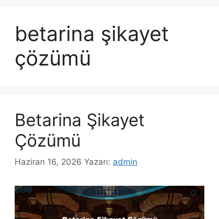
betarina şikayet
çözümü
Betarina Şikayet
Çözümü
Haziran 16, 2026
Yazarı:
admin