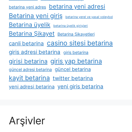
betarina yeni adresi
betarina yeni adres
Betarina yeni giriş
betarina yerel ve yasal voleybol
Betarina üyelik
betarina üyelik girişleri
Betarina Şikayet
Betarina Şikayetleri
casino sitesi betarina
canli betarina
giris adresi betarina
giris betarina
giris yap betarina
girisi betarina
güncel betarina
güncel adresi betarina
kayit betarina
twitter betarina
yeni giris betarina
yeni adresi betarina
Arşivler