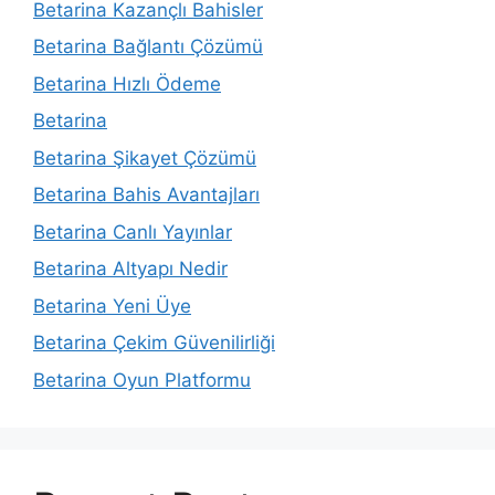
Betarina Kazançlı Bahisler
Betarina Bağlantı Çözümü
Betarina Hızlı Ödeme
Betarina
Betarina Şikayet Çözümü
Betarina Bahis Avantajları
Betarina Canlı Yayınlar
Betarina Altyapı Nedir
Betarina Yeni Üye
Betarina Çekim Güvenilirliği
Betarina Oyun Platformu