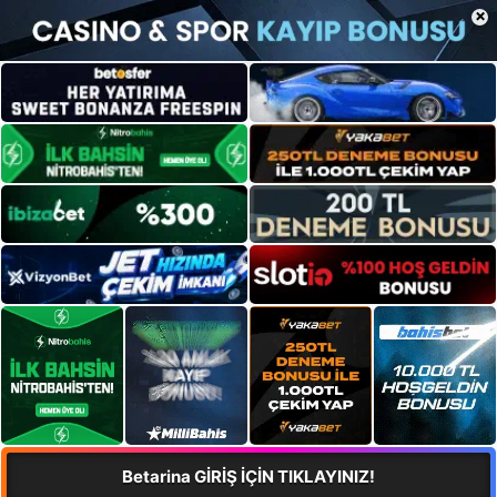
×
Betarina GİRİŞ İÇİN TIKLAYINIZ!