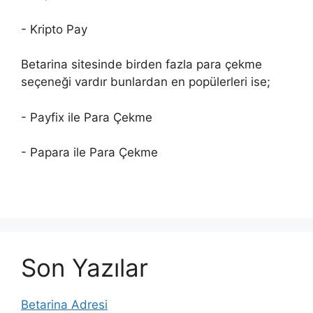
- Kripto Pay
Betarina sitesinde birden fazla para çekme
seçeneği vardır bunlardan en popülerleri ise;
- Payfix ile Para Çekme
- Papara ile Para Çekme
Son Yazılar
Betarina Adresi