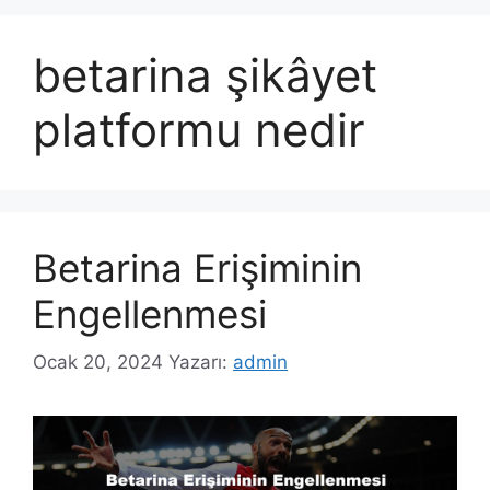
betarina şikâyet
platformu nedir
Betarina Erişiminin
Engellenmesi
Ocak 20, 2024
Yazarı:
admin