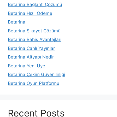
Betarina Bağlantı Çözümü
Betarina Hızlı Ödeme
Betarina
Betarina Şikayet Çözümü
Betarina Bahis Avantajları
Betarina Canlı Yayınlar
Betarina Altyapı Nedir
Betarina Yeni Üye
Betarina Çekim Güvenilirliği
Betarina Oyun Platformu
Recent Posts