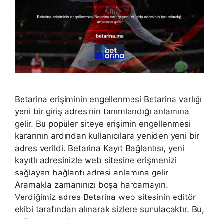
Betarina erişiminin engellenmesi Betarina varlığı
yeni bir giriş adresinin tanımlandığı anlamına
gelir. Bu popüler siteye erişimin engellenmesi
kararının ardından kullanıcılara yeniden yeni bir
adres verildi. Betarina Kayıt Bağlantısı, yeni
kayıtlı adresinizle web sitesine erişmenizi
sağlayan bağlantı adresi anlamına gelir.
Aramakla zamanınızı boşa harcamayın.
Verdiğimiz adres Betarina web sitesinin editör
ekibi tarafından alınarak sizlere sunulacaktır. Bu,