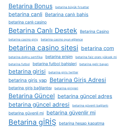
Betarina Bonus
betarina büyük fırsatlar
betarina canli
Betarina canlı bahis
betarina canlı casino
Betarina Canlı Destek
Betarina Casino
betarina casino giriş
betarina casino oyun eğlence
betarina casino sitesi
betarina com
betarina erişim
betarina doğru sertifika
betarina faiz oranı yüksek mi
betarina futbol bahisleri
betarina futbol
betarina gelir başarı
betarina girisi
betarina giris twitter
Betarina Giriş Adresi
betarina giris yap
betarina giriş bağlantısı
betarina girişleri
Betarina Güncel
betarina güncel adres
betarina güncel adresi
betarina güvenli bağlantı
betarina güvenlir mi
betarina güvenli mi
Betarina gİRİŞ
betarina hesap kapatma