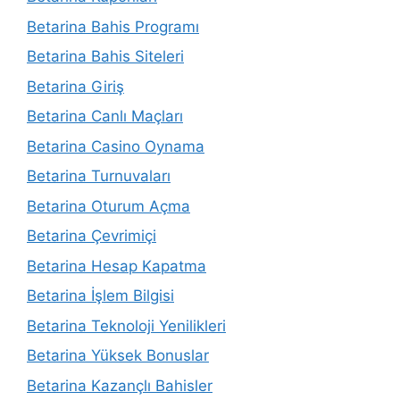
Betarina Bahis Programı
Betarina Bahis Siteleri
Betarina Giriş
Betarina Canlı Maçları
Betarina Casino Oynama
Betarina Turnuvaları
Betarina Oturum Açma
Betarina Çevrimiçi
Betarina Hesap Kapatma
Betarina İşlem Bilgisi
Betarina Teknoloji Yenilikleri
Betarina Yüksek Bonuslar
Betarina Kazançlı Bahisler