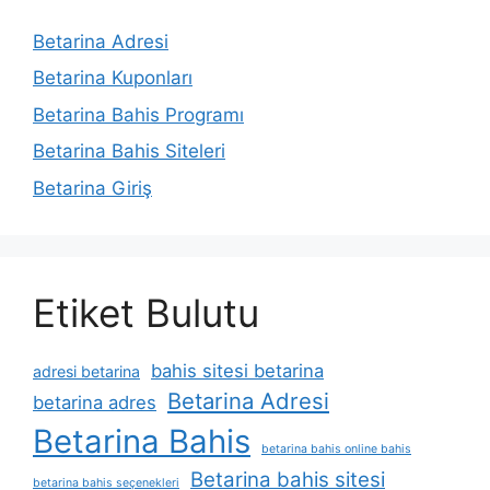
Betarina Adresi
Betarina Kuponları
Betarina Bahis Programı
Betarina Bahis Siteleri
Betarina Giriş
Etiket Bulutu
bahis sitesi betarina
adresi betarina
Betarina Adresi
betarina adres
Betarina Bahis
betarina bahis online bahis
Betarina bahis sitesi
betarina bahis seçenekleri