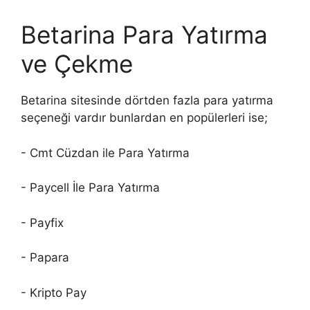
Betarina Para Yatırma
ve Çekme
Betarina sitesinde dörtden fazla para yatırma
seçeneği vardır bunlardan en popülerleri ise;
- Cmt Cüzdan ile Para Yatırma
- Paycell İle Para Yatırma
- Payfix
- Papara
- Kripto Pay