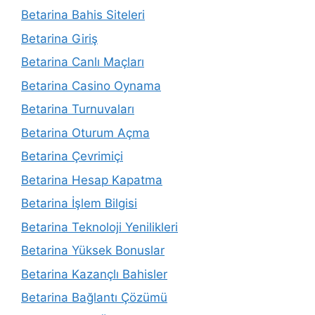
Betarina Bahis Siteleri
Betarina Giriş
Betarina Canlı Maçları
Betarina Casino Oynama
Betarina Turnuvaları
Betarina Oturum Açma
Betarina Çevrimiçi
Betarina Hesap Kapatma
Betarina İşlem Bilgisi
Betarina Teknoloji Yenilikleri
Betarina Yüksek Bonuslar
Betarina Kazançlı Bahisler
Betarina Bağlantı Çözümü