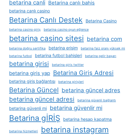
betarina canli
Betarina canlı bahis
betarina canlı casino
Betarina Canlı Destek
Betarina Casino
betarina casino giriş
betarina casino oyun eğlence
betarina casino sitesi
betarina com
betarina erişim
betarina doğru sertifika
betarina faiz oranı yüksek mi
betarina futbol bahisleri
betarina futbol
betarina gelir başarı
betarina girisi
betarina giris twitter
Betarina Giriş Adresi
betarina giris yap
betarina giriş bağlantısı
betarina girişleri
Betarina Güncel
betarina güncel adres
betarina güncel adresi
betarina güvenli bağlantı
betarina güvenlir mi
betarina güvenli mi
Betarina gİRİŞ
betarina hesap kapatma
betarina instagram
betarina hizmetleri