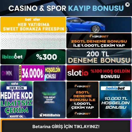
×
Betarina GİRİŞ İÇİN TIKLAYINIZ!