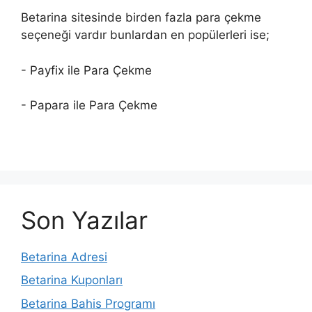
Betarina sitesinde birden fazla para çekme
seçeneği vardır bunlardan en popülerleri ise;
- Payfix ile Para Çekme
- Papara ile Para Çekme
Son Yazılar
Betarina Adresi
Betarina Kuponları
Betarina Bahis Programı