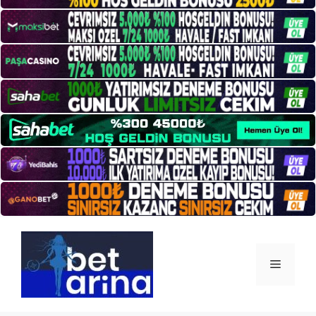
İçeriğe
atla
Menü